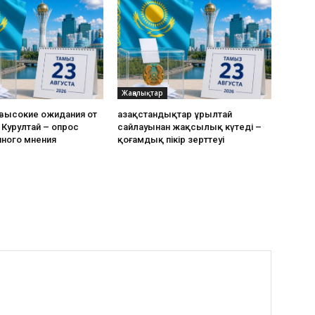
Жаңалықтар
 высокие ожидания от
Қазақстандықтар Құрылтай
Курултай – опрос
сайлауынан жақсылық күтеді –
ного мнения
қоғамдық пікір зерттеуі