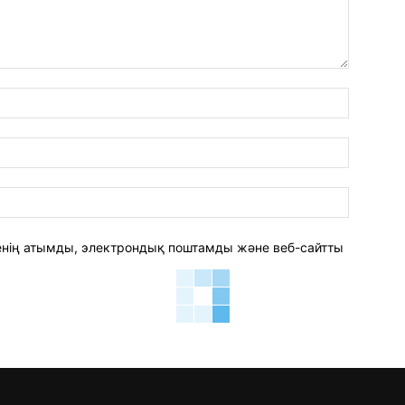
аты:*
электро
пошта:*
веб-
сайт:
 менің атымды, электрондық поштамды және веб-сайтты