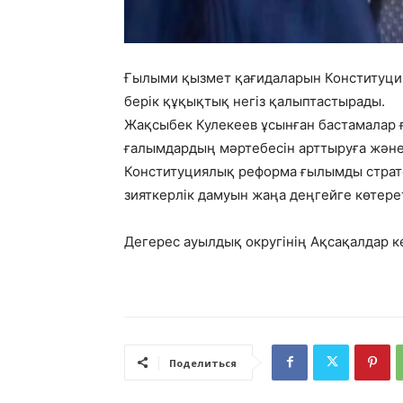
Ғылыми қызмет қағидаларын Конституция
берік құқықтық негіз қалыптастырады.
Жақсыбек Кулекеев ұсынған бастамалар 
ғалымдардың мәртебесін арттыруға және
Конституциялық реформа ғылымды страте
зияткерлік дамуын жаңа деңгейге көтерет
Дегерес ауылдық округінің Ақсақалдар к
Поделиться