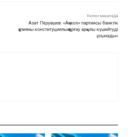
Келесі мақалада
Азат Перуашев: «Ақ жол» партиясы банктік
құпияны конституциялық қорғау арқылы күшейтуді
ұсынады»