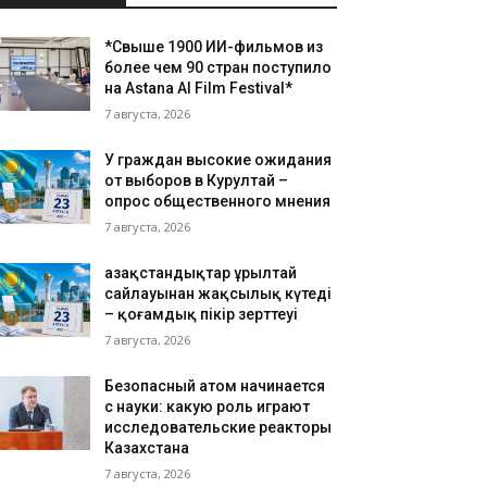
*Свыше 1900 ИИ-фильмов из
более чем 90 стран поступило
на Astana AI Film Festival*
7 августа, 2026
У граждан высокие ожидания
от выборов в Курултай –
опрос общественного мнения
7 августа, 2026
Қазақстандықтар Құрылтай
сайлауынан жақсылық күтеді
– қоғамдық пікір зерттеуі
7 августа, 2026
Безопасный атом начинается
с науки: какую роль играют
исследовательские реакторы
Казахстана
7 августа, 2026