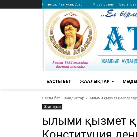
Пятница, 7 августа, 2026
Кіру / қосылу
Басты бет
БАСТЫ БЕТ
ЖАҢАЛЫҚТАР
МӘДЕ
Басты бет
Жаңалықтар
Ғылыми қызмет қағидалары
Жаңалықтар
Ғылыми қызмет 
Конституция деңг