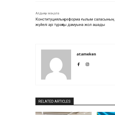
Алдыңғы мақала
Конституциялық реформа ғылым саласының
жүйелі әрі тұрақты дамуына жол ашады
atameken
RELATED ARTICLES