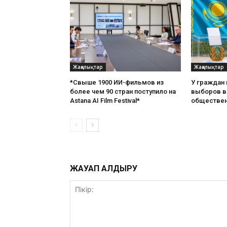
Жаңалықтар
Жаңалықтар
*Свыше 1900 ИИ-фильмов из
У граждан
более чем 90 стран поступило на
выборов в 
Astana AI Film Festival*
обществен
ЖАУАП ҚАЛДЫРУ