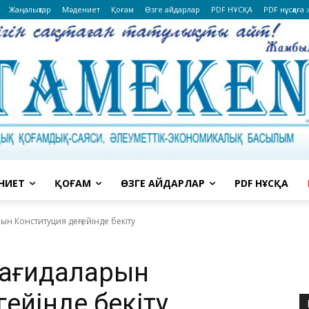
Жаңалықтар
Мәдениет
Қоғам
Өзге айдарлар
PDF НҰСҚА
PDF нұсқаға
НИЕТ
ҚОҒАМ
ӨЗГЕ АЙДАРЛАР
PDF НҰСҚА
н Конституция деңгейінде бекіту
қағидаларын
ейінде бекіту