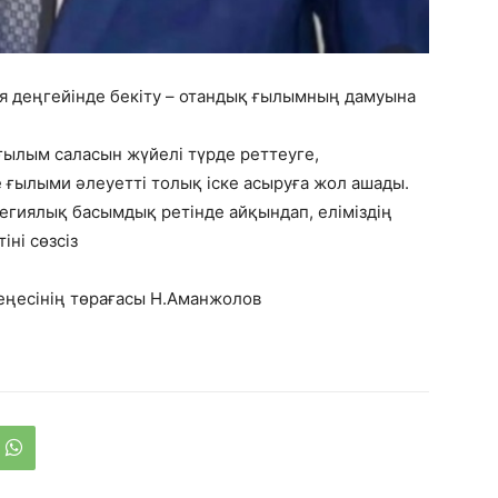
 деңгейінде бекіту – отандық ғылымның дамуына
ғылым саласын жүйелі түрде реттеуге,
 ғылыми әлеуетті толық іске асыруға жол ашады.
гиялық басымдық ретінде айқындап, еліміздің
іні сөзсіз
еңесінің төрағасы Н.Аманжолов