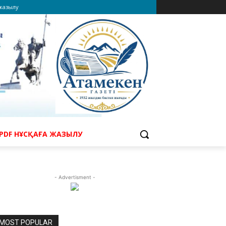
 жазылу
PDF НҰСҚАҒА ЖАЗЫЛУ
- Advertisment -
MOST POPULAR