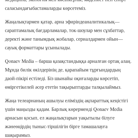
саласындағы
бастамаларды
көрсетеміз
.
Жаңалықтармен
қатар
,
арна
эфирінде
аналитикалық
—
сараптамалық
бағдарламалар
, ток-шоулар мен сұхбаттар,
деректі
және
танымдық
жобалар
,
сериалдар
мен
ойын
—
сауық
форматтары
ұсынылады
.
Qonaev Media
–
барша
қазақстандыққа
арналған
ортақ
алаң
.
Мұнда билік өкілдерінің де,
қарапайым
тұрғындардың
да
ой
-пікірі естіледі. Біз шынайы оқиғаларды көрсетіп,
өмірге
тікелей
әсер
ететін
тақырыптарды
талқылаймыз
.
Жаңа телеарнаның ашылуы еліміздің ақпараттық кеңістігі
үшін маңызды қадам. Барлық көрерменді Qonaev Media
арнасын
қосып
,
ел
жаңалықтарын
уақытылы
білуге
және
өңірдің
тыныс
-тіршілігін бірге тамашалауға
шақырамыз.