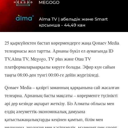
25
қыркүйектен
бастап
көрермендерге
жаңа
Qonaev Media
телеарнасы
жол
тартты
. Арнаны бүкіл ел аумағында
ID
TV,
Alma TV
,
Megogo, TV plus
және Otau TV
платформалары
арқылы
көруге
болады
.
Эфир
күн
сайын
таңғы
08:00-ден түнгі 00:00-ге дейін жүргізіледі.
Qonaev Media – қазіргі заманның қарқынына сай жасалған
телеарна. Арнаның басты мақсаты – көрерменге түсінікті
әрі дер кезінде ақпарат жеткізу. Біз Алматы облысы мен
елдің әлеуметтік-
экономикалық
дамуына
қатысты
жаңалықтарды
кеңінен
қамтып
, білім мен
медицина, экология мен кәсіпкерлік,
мәдениет
пен
спорт