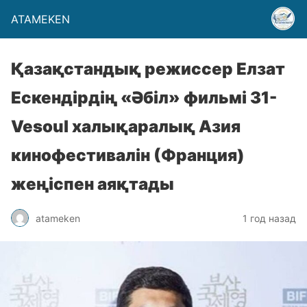
ATAMEKEN
Қазақстандық режиссер Елзат
Ескендірдің «Әбіл» фильмі 31-
Vesoul халықаралық Азия
кинофестивалін (Франция)
жеңіспен аяқтады
atameken
1 год назад