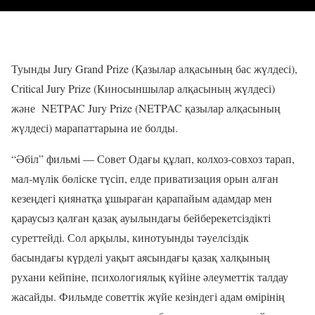
Туынды Jury Grand Prize (Қазылар алқасының бас жүлдесі),
Critical Jury Prize (Киносыншылар алқасының жүлдесі)
және
NETPAC Jury Prize (NETPAC қазылар алқасының
жүлдесі) марапаттарына ие болды.
“Әбіл” фильмі — Совет Одағы құлап, колхоз-совхоз тарап,
мал-мүлік бөліске түсіп, елде приватизация орын алған
кезеңдегі қиянатқа ұшыраған қарапайым адамдар мен
қараусыз қалған қазақ ауылындағы бейберекетсіздікті
суреттейді. Сол арқылы, кинотуынды тәуелсіздік
басындағы күрделі уақыт аясындағы қазақ халқының
рухани кейпіне, психологиялық күйіне әлеуметтік талдау
жасайды. Фильмде советтік жүйе кезіндегі адам өмірінің