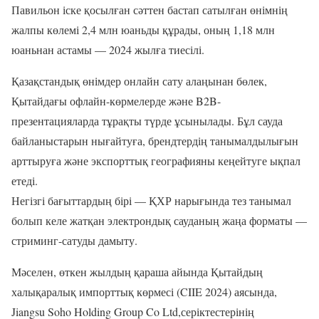
Павильон іске қосылған сәттен бастап сатылған өнімнің
жалпы көлемі 2,4 млн юаньды құрады, оның 1,18 млн
юаньнан астамы — 2024 жылға тиесілі.
Қазақстандық өнімдер онлайн сату алаңынан бөлек,
Қытайдағы офлайн-көрмелерде және B2B-
презентацияларда тұрақты түрде ұсынылады. Бұл сауда
байланыстарын нығайтуға, брендтердің танымалдылығын
арттыруға және экспорттық географияны кеңейтуге ықпал
етеді.
Негізгі бағыттардың бірі — ҚХР нарығында тез танымал
болып келе жатқан электрондық сауданың жаңа форматы —
стриминг-сатуды дамыту.
Мәселен, өткен жылдың қараша айында Қытайдың
халықаралық импорттық көрмесі (CIIE 2024) аясында,
Jiangsu Soho Holding Group Co Ltd,серіктестерінің