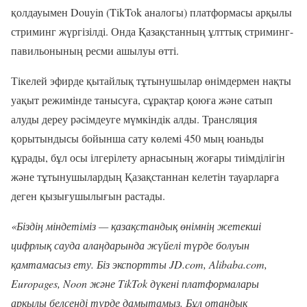
қолдауымен Douyin (TikTok аналогы) платформасы арқылы
стриминг жүргізілді. Онда Қазақстанның ұлттық стриминг-
павильонының ресми ашылуы өтті.
Тікелей эфирде қытайлық тұтынушылар өнімдермен нақты
уақыт режимінде танысуға, сұрақтар қоюға және сатып
алуды дереу рәсімдеуге мүмкіндік алды. Трансляция
қорытындысы бойынша сату көлемі 450 мың юаньды
құрады, бұл осы ілгерілету арнасының жоғары тиімділігін
және тұтынушылардың Қазақстаннан келетін тауарларға
деген қызығушылығын растады.
«Біздің міндетіміз — қазақстандық өнімнің жетекші
цифрлық сауда алаңдарында жүйелі түрде болуын
қамтамасыз ету. Біз экспортты JD.com, Alibaba.com,
Europages, Noon және TikTok дүкені платформалары
арқылы белсенді түрде дамытамыз. Бұл отандық