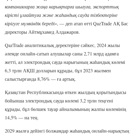
компанияларға жаңа нарықтарға шығуға, экспорттық
кірісті ұлғайтуға және жаһандық сауда тізбектеріне
кірігуге мүмкіндік береді»
, — деп атап өтті QazTrade АҚ Бас
директоры Айтмұхамед Алдажаров.
QazTrade аналитикалық деректеріне сәйкес, 2024 жылы
әлемде онлайн-сатып алушылар саны 2,71 млрд адамға
жетті, ал электрондық сауда нарығының жаһандық көлемі
6,3 трлн АҚШ долларын құрады, бұл 2023 жылмен
салыстырғанда 8,76% — ға артық.
Қазақстан Республикасында өткен жылдың қорытындысы
бойынша электрондық сауда көлемі 3,2 трлн теңгені
құрады, бұл бөлшек тауар айналымының жалпы көлемінің
14,5% — на тең.
2029 жылға дейінгі болжамдар жаһандық онлайн-нарықтың