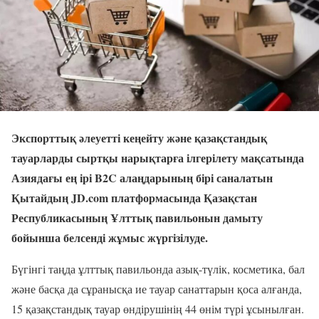
Экспорттық әлеуетті кеңейту және қазақстандық
тауарларды сыртқы нарықтарға ілгерілету мақсатында
Азиядағы ең ірі B2C алаңдарының бірі саналатын
Қытайдың JD.com платформасында Қазақстан
Республикасының Ұлттық павильонын дамыту
бойынша белсенді жұмыс жүргізілуде.
Бүгінгі таңда ұлттық павильонда азық-түлік, косметика, бал
және басқа да сұранысқа ие тауар санаттарын қоса алғанда,
15 қазақстандық тауар өндірушінің 44 өнім түрі ұсынылған.