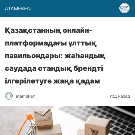
ATAMEKEN
Қазақстанның онлайн-
платформадағы ұлттық
павильондары: жаһандық
саудада отандық брендті
ілгерілетуге жаңа қадам
atameken
1 год назад