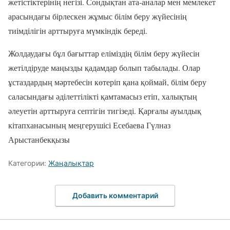
жетістіктерінің негізі. Сондықтан ата-аналар мен мемлекет
арасындағы бірлескен жұмыс білім беру жүйесінің
тиімділігін арттыруға мүмкіндік береді.
Жолдаудағы бұл бағыттар еліміздің білім беру жүйесін
жетілдіруде маңызды қадамдар болып табылады. Олар
ұстаздардың мәртебесін көтеріп қана қоймай, білім беру
саласындағы әділеттілікті қамтамасыз етіп, халықтың
әлеуетін арттыруға септігін тигізеді. Қарғалы ауылдық
кітапханасының меңгерушісі Есебаева Гүлназ
Арыстанбекқызы
Категории:
Жаңалықтар
Добавить комментарий