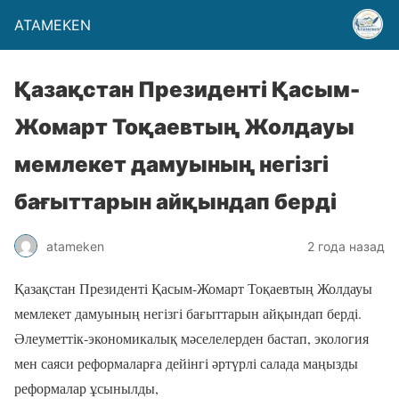
ATAMEKEN
Қазақстан Президенті Қасым-
Жомарт Тоқаевтың Жолдауы
мемлекет дамуының негізгі
бағыттарын айқындап берді
atameken
2 года назад
Қазақстан Президенті Қасым-Жомарт Тоқаевтың Жолдауы
мемлекет дамуының негізгі бағыттарын айқындап берді.
Әлеуметтік-экономикалық мәселелерден бастап, экология
мен саяси реформаларға дейінгі әртүрлі салада маңызды
реформалар ұсынылды,