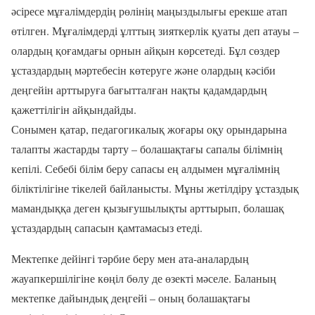
әсіресе мұғалімдердің рөлінің маңыздылығы ерекше атап
өтілген. Мұғалімдерді ұлттың зияткерлік қуаты деп атауы –
олардың қоғамдағы орнын айқын көрсетеді. Бұл сөздер
ұстаздардың мәртебесін көтеруге және олардың кәсіби
деңгейін арттыруға бағытталған нақты қадамдардың
қажеттілігін айқындайды.
Сонымен қатар, педагогикалық жоғары оқу орындарына
талапты жастарды тарту – болашақтағы сапалы білімнің
кепілі. Себебі білім беру сапасы ең алдымен мұғалімнің
біліктілігіне тікелей байланысты. Мұны жетілдіру ұстаздық
мамандыққа деген қызығушылықты арттырып, болашақ
ұстаздардың сапасын қамтамасыз етеді.
Мектепке дейінгі тәрбие беру мен ата-аналардың
жауапкершілігіне көңіл бөлу де өзекті мәселе. Баланың
мектепке дайындық деңгейі – оның болашақтағы