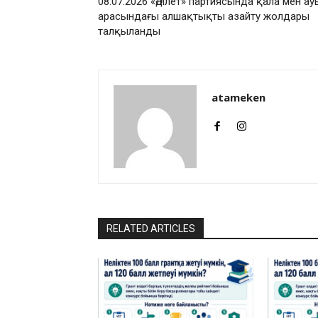
08.07.2026 «Әділет» партиясында қала мен ау
арасындағы алшақтықты азайту жолдары
талқыланды
atameken
RELATED ARTICLES