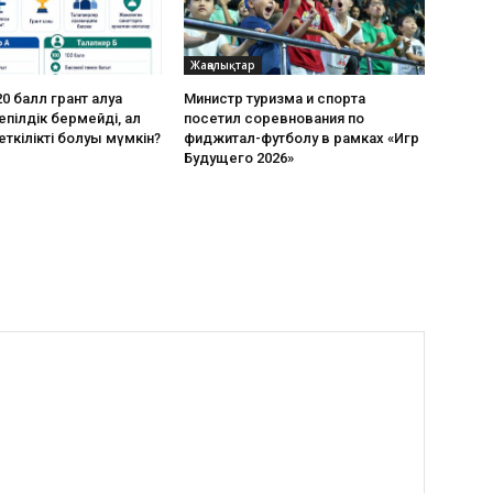
Жаңалықтар
0 балл грант алуға
Министр туризма и спорта
пілдік бермейді, ал
посетил соревнования по
еткілікті болуы мүмкін?
фиджитал-футболу в рамках «Игр
Будущего 2026»