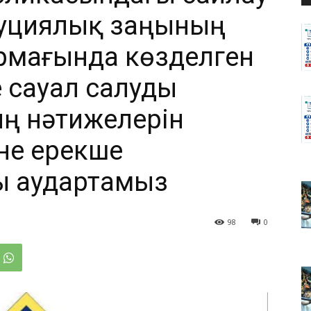
туциялық заңының
рмағында көзделген
е сауал салуды
ың нәтижелерін
іне ерекше
 аудартамыз
98
0