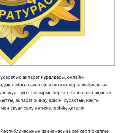
бұқаралық ақпарат құралдары, онлайн-
дық пікірге сауал салу нәтижелерін жариялаған
сауал жүргізуге тапсырыс берген және оның ақысын
ақытты, ақпарат жинау әдiсiн, сұрақтың нақты
ен сауал салу нәтижелерінің қателiк
н Республикасының заңнамасына сәйкес тіркелген,