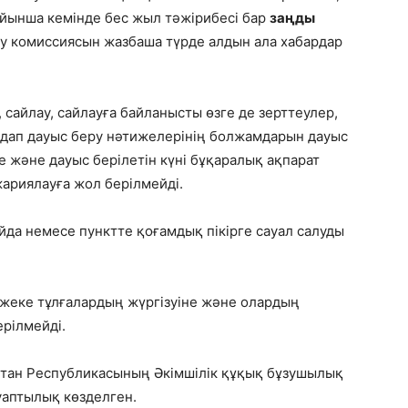
бойынша кемінде бес жыл тәжірибесі бар
заңды
у комиссиясын жазбаша түрде алдын ала хабардар
 сайлау, сайлауға байланысты өзге де зерттеулер,
лдап дауыс беру нәтижелерiнiң болжамдарын дауыс
де және дауыс берiлетiн күні бұқаралық ақпарат
ариялауға жол берілмейдi.
йда немесе пунктте қоғамдық пiкiрге сауал салуды
ы жеке тұлғалардың жүргізуіне және олардың
рілмейді.
стан Республикасының Әкімшілік құқық бұзушылық
уаптылық көзделген.