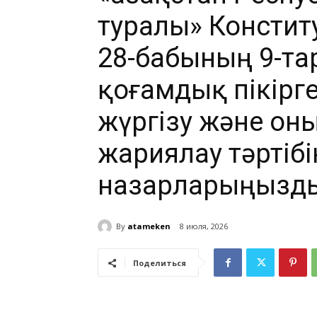
туралы» Консти
28-бабының 9-та
қоғамдық пікірг
жүргізу және он
жариялау тәртіб
назарларыңызды
By
atameken
8 июля, 2026
Поделиться