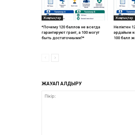
Жаңалықтар
Жаңалықтар
*Почему 120 баллов не всегда
Неліктен 12
гарантируют грант, а 100 могут
әрдайым ке
быть достаточными?*
100 балл ж
ЖАУАП ҚАЛДЫРУ