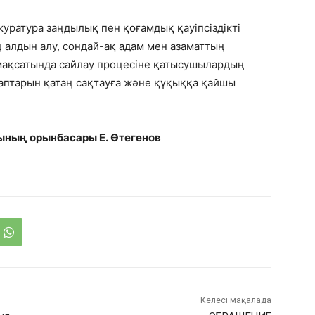
уратура заңдылық пен қоғамдық қауіпсіздікті
 алдын алу, сондай-ақ адам мен азаматтың
мақсатында сайлау процесіне қатысушылардың
птарын қатаң сақтауға және құқыққа қайшы
ының орынбасары Е. Өтегенов
Келесі мақалада