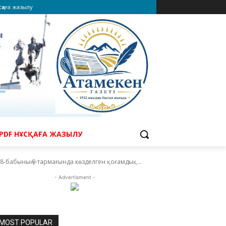
сқаға жазылу
PDF НҰСҚАҒА ЖАЗЫЛУ
8-бабының 9-тармағында көзделген қоғамдық...
- Advertisment -
MOST POPULAR