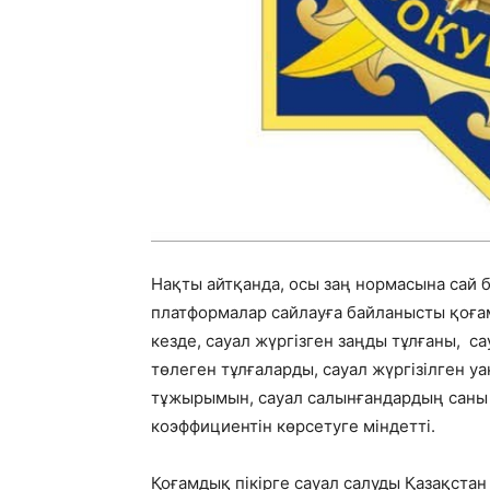
Нақты айтқанда, осы заң нормасына сай 
платформалар сайлауға байланысты қоғам
кезде, сауал жүргiзген заңды тұлғаны, 
төлеген тұлғаларды, сауал жүргiзілген у
тұжырымын, сауал салынғандардың саны м
коэффициентiн көрсетуге мiндеттi.
Қоғамдық пікірге сауал салуды Қазақста