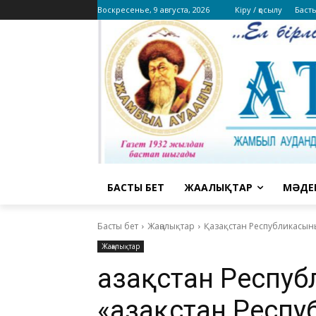
Воскресенье, 9 августа, 2026
Кіру / қосылу
Баст
БАСТЫ БЕТ
ЖАҢАЛЫҚТАР
МӘДЕ
Басты бет
Жаңалықтар
Қазақстан Республикасыны
Жаңалықтар
Қазақстан Респу
«Қазақстан Респ