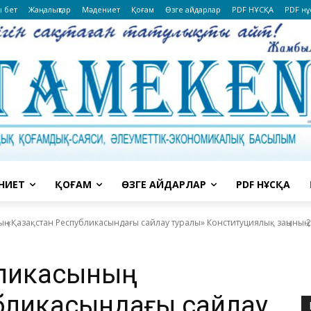
ы бет
Жаңалықтар
Мәдениет
Қоғам
Өзге айдарлар
PDF НҰСҚА
PDF нұ
НИЕТ
ҚОҒАМ
ӨЗГЕ АЙДАРЛАР
PDF НҰСҚА
ң «Қазақстан Республикасындағы сайлау туралы» Конституциялық заңының 2
бликасының
убликасындағы сайлау