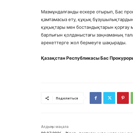
Мазмұндалғанды ескере отырып, Бас прок
қамтамасыз ету, құқық бұзушылықтардың
құқықтары мен бостандықтарын қорғау 
барлығын қолданыстағы заңнаманың тала
әрекеттерге жол бермеуге шақырады.
Қазақстан Республикасы Бас Прокурор
Поделиться
Алдыңғы мақала