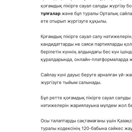
қоғамдық пікірге сауал салуды жүргізу 
тұлғалар
және бұл туралы Орталық сайла
ете отырып жүргізуге құқылы.
Қоғамдық пікірге сауал салу нәтижелерiн,
кандидаттарды не саяси партияларды қо
берiлетін күннің алдындағы бес күн ішін
құралдарында, онлайн-платформаларда ж
Сайлау күнi дауыс беруге арналған үй-жа
жүргізуге тыйым салынады.
Бұл ретте қоғамдық пікірге сауал салуд
нәтижелерін жариялауына мүлдем жол бе
Осы талаптарды сақтамағаны үшін Қазақ
туралы кодексінің 120-бабына сәйкес жа