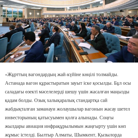
«Жұрттың вагондардың жай-күйіне көңілі толмайды.
Астанада вагон құрастыратын зауыт іске қосылды. Бұл осы
саладағы өзекті мәселелерді шешу үшін жасалған маңызды
қадам болды. Озық халықаралық стандартқа сай
жабдықталған заманауи жолаушылар вагонын жасау шетел
инвесторының қатысуымен қолға алынады. Соңғы
жылдары авиация инфрақұрылымын жаңғырту үшін көп
жұмыс істелді. Былтыр Алматы, Шымкент, Қызылорда