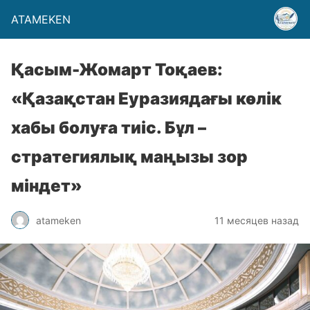
ATAMEKEN
Қасым-Жомарт Тоқаев:
«Қазақстан Еуразиядағы көлік
хабы болуға тиіс. Бұл –
стратегиялық маңызы зор
міндет»
atameken
11 месяцев назад