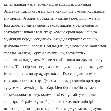
қалаларында жаңа терминалдар ашылды. Жақында
Зайсанда, Қатонқарағай және Кендірліде әуежай құрылысы
аяқталады. Арқалық әуежайы қалпына келтіріліп жатыр.
Бұл жобалар аймақтардың экономикалық белсенділігін
арттыруға ықпал етеді, жаңа жұмыс орындарын ашуға
мүмкіндік береді, сондай-ақ, басқа да бірқатар саланың
дамуына серпін береді. Сондықтан, бұл жұмыс өз жалғасын
табады. Жалпы, Торғай аймағының әлеуметтік-
экономикалық дамуы Үкіметтің айрықша назарында болуы
керек. Тағы бір маңызды мәселе – әуемен жүк тасымалдау
ісіне айрықша назар аудару қажет. Бұл саладағы ахуал
жақсарып келе жатыр. Дегенмен, оның көлемін арттыра
түсуге мол мүмкіндігіміз бар. Мен бұған дейін әуемен
тасымалданатын жүк көлемін екі есе ұлғайту жөнінде
тапсырма бердім. Бұған бірінші кезекте, шетелдің ірі
инвесторларын тарта отырып Ұлттық жүк тасымалдаушы