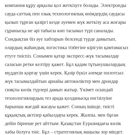
компания құру арқылы қол жеткізуге болады. Электронды
сауда-саттық пен озық технологиялық өнімдердің саудасы
қызып тұрған қазіргі кезде әуемен жүк жеткізу аса жоғары
сұранысқа ие әрі табысы көп тасымал түрі саналады.
Сондықтан біз әуе хабтарын белсенді түрде дамытып,
олардың жаһандық логистика тізбегіне кірігуін қамтамасыз
етуге тиіспіз. Сонымен қатар экспресс-жүк тасымалдау
саласын ретке келтіру қажет. Бұл қадам тұтынушылардың
мүддесін қорғау үшін керек. Қазір бүкіл әлемде пилотсыз
жүк тасымалдайтын арнайы автокөліктер мен дрондар
сияқты көлік түрлері дамып жатыр. Үкімет осындай
технологиялардың тез арада қолданысқа енгізілуіне
барынша жағдай жасауы қажет. Соның ішінде, тиісті
құқықтық актілер қабылдауы керек. Жалпы, мен бұған
дейін бірнеше рет айттым: Қазақстан Еуразиядағы көлік
хабы болуға тиіс. Бұл – стратегиялық маңызы зор міндет.