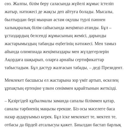
сөз. Жалпы, білім беру саласында жүйелі жұмыс істеліп
жатыр, нәтижесі де жақсы деп айтуға болады. Мысалы,
былтырдан бері мыңнан астам оқушы түрлі пәннен
халықаралық білім сайысында жеңімпаз атанды. Бұл –
ұстаздардың белсенді жұмысының жемісі, дарынды
жастарымыздың табанды еңбегінің нәтижесі. Мен тамыз
айында олимпиада жеңімпаздары мен жүлдегерлерін
Ақордаға шақырып, оларға арнайы сертификаттар
табыстадым. Бұл дәстүр жалғасын табады, – деді Президент.
Мемлекет басшысы ел жастарына зор үміт артып, өскелең
ұрпақтың ертеңіне үлкен сеніммен қарайтынын жеткізді.
– Қазіргідей құбылмалы заманда сапалы біліммен қатар,
саналы тәрбиенің маңызы ерекше. Біз осы мәселеге баса
назар аударуымыз керек. Бұл іске мемлекет те, мектеп те,
отбасы да бірдей атсалысуы қажет. Биылдан бастап барлық