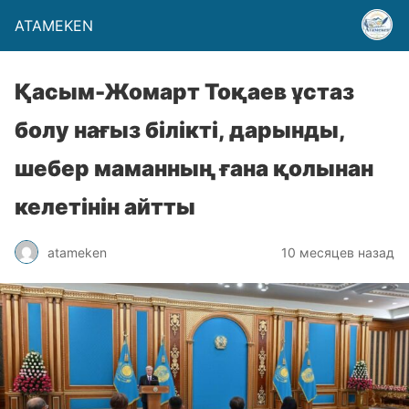
ATAMEKEN
Қасым-Жомарт Тоқаев ұстаз
болу нағыз білікті, дарынды,
шебер маманның ғана қолынан
келетінін айтты
atameken
10 месяцев назад