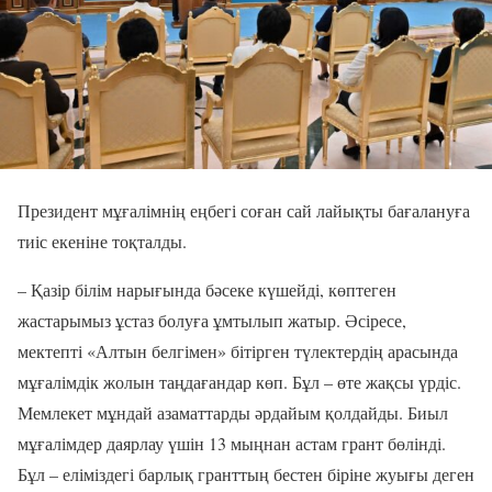
Президент мұғалімнің еңбегі соған сай лайықты бағалануға
тиіс екеніне тоқталды.
– Қазір білім нарығында бәсеке күшейді, көптеген
жастарымыз ұстаз болуға ұмтылып жатыр. Әсіресе,
мектепті «Алтын белгімен» бітірген түлектердің арасында
мұғалімдік жолын таңдағандар көп. Бұл – өте жақсы үрдіс.
Мемлекет мұндай азаматтарды әрдайым қолдайды. Биыл
мұғалімдер даярлау үшін 13 мыңнан астам грант бөлінді.
Бұл – еліміздегі барлық гранттың бестен біріне жуығы деген