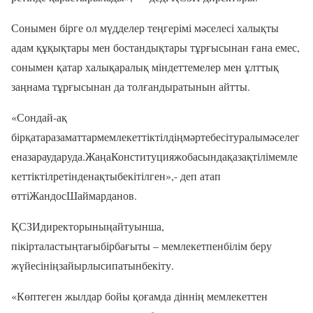
Сонымен бірге ол мүдделер теңгерімі мәселесі халықты
адам құқықтары мен бостандықтары тұрғысынан ғана емес,
сонымен қатар халықаралық міндеттемелер мен ұлттық
заңнама тұрғысынан да толғандыратынын айтты.
«Сондай-ақ
бірқатаразаматтармемлекеттіктілдіңмәртебесітуралымәселег
еназараударуда.ЖаңаКонституцияжобасындақазақтілімемле
кеттіктілретінденақтыбекітілген»,- деп атап
өттіЖандосШаймарданов.
ҚСЗИдиректорыныңайтуынша,
пікірталастыңтағыбірбағыты – мемлекетпенбілім беру
жүйесініңзайырлысипатынбекіту.
«Көптеген жылдар бойы қоғамда діннің мемлекеттен