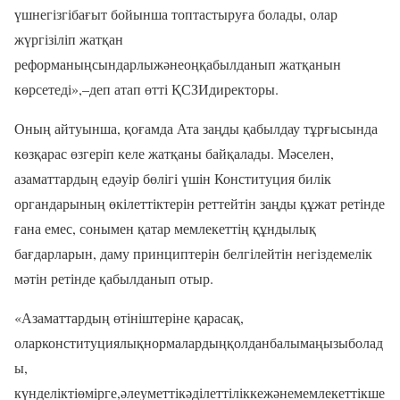
үшнегізгібағыт бойынша топтастыруға болады, олар
жүргізіліп жатқан
реформаныңсындарлыжәнеоңқабылданып жатқанын
көрсетеді»,–деп атап өтті ҚСЗИдиректоры.
Оның айтуынша, қоғамда Ата заңды қабылдау тұрғысында
көзқарас өзгеріп келе жатқаны байқалады. Мәселен,
азаматтардың едәуір бөлігі үшін Конституция билік
органдарының өкілеттіктерін реттейтін заңды құжат ретінде
ғана емес, сонымен қатар мемлекеттің құндылық
бағдарларын, даму принциптерін белгілейтін негіздемелік
мәтін ретінде қабылданып отыр.
«Азаматтардың өтініштеріне қарасақ,
оларконституциялықнормалардыңқолданбалымаңызыболад
ы,
күнделіктіөмірге,әлеуметтікәділеттіліккежәнемемлекеттікше