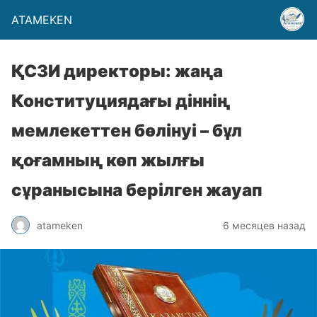
ATAMEKEN
ҚСЗИ директоры: жаңа
Конституциядағы діннің
мемлекеттен бөлінуі – бұл
қоғамның көп жылғы
сұранысына берілген жауап
atameken
6 месяцев назад