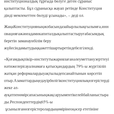
институционалдық тұрғыда бөлуге деген сұраныс
қалыптасты. Бұл сұранысқа жауап ретінде Конституция
дінді мемлекеттен бөлуді ұсынады», – деді ол.
ЖаңаКонституцияныңжобасындазайырлылықғылымға,инн
овацияғажәнеадамикапиталдықалыптастыруғабасымдық
беретін заманауибілім беру
жүйесіндамытудыңқажеттішартыретіндебелгіленді.
«Қоғамдықпікір»институтыжариялағанәлеуметтанузерттеуі
нәтижелерісауалнамаға қатысқандардың 79%-ы жүргізіліп
жатқан реформалардыуақтылыдепсанайтынын көрсетіп
отыр.Азаматтардыңедәуірбөлігіконституциялықөзгерістерді
жеке әл-
ауқатпенөмірсапасыныңжақсаруыментікелейбайланыстыра
ды.Респонденттердің65%-ы
ұсынылғанөзгерістеролардыңөмірінеоңәсер ететініне