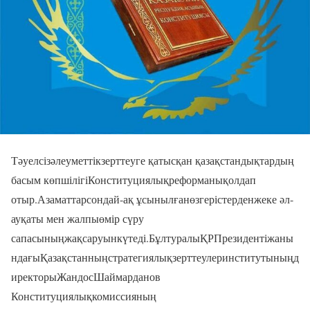
Тәуелсізәлеуметтікзерттеуге қатысқан қазақстандықтардың
басым көпшілігіКонституциялықреформанықолдап
отыр.Азаматтарсондай-ақ ұсынылғанөзгерістерденжеке әл-
ауқаты мен жалпыөмір сүру
сапасыныңжақсаруынкүтеді.БұлтуралыҚРПрезидентіжаны
ндағыҚазақстанныңстратегиялықзерттеулеринститутыныңд
иректорыЖандосШаймарданов
Конституциялықкомиссияның