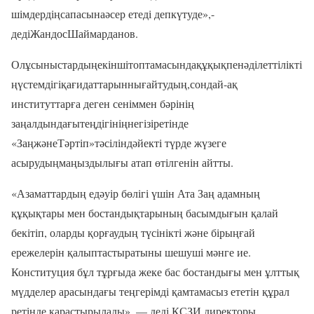
шімдердіңсапасынаәсер етеді депкүтуде»,-
дедіЖандосШаймарданов.
Олұсыныстардыңекіншітоптамасындақұқықпенәділеттілікті
ңүстемдігіқағидаттарыннығайтудың,сондай-ақ
институттарға деген сеніммен бәрінің
заңалдындағытеңдігініңнегізіретінде
«ЗаңжәнеТәртіп»тәсіліндәйекті түрде жүзеге
асырудыңмаңыздылығы атап өтілгенін айтты.
«Азаматтардың едәуір бөлігі үшін Ата Заң адамның
құқықтары мен бостандықтарының басымдығын қалай
бекітіп, оларды қорғаудың түсінікті және бірыңғай
ережелерін қалыптастыратыны шешуші мәнге ие.
Конституция бұл тұрғыда жеке бас бостандығы мен ұлттық
мүдделер арасындағы теңгерімді қамтамасыз ететін құрал
ретінде қарастырылады», — деді ҚСЗИ директоры.