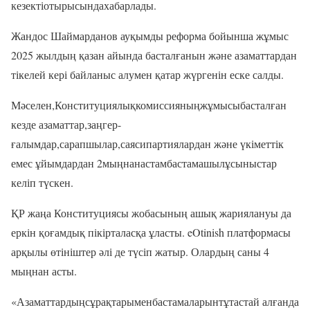
кезектіотырысындахабарлады.
Жандос Шаймарданов ауқымды реформа бойынша жұмыс
2025 жылдың қазан айында басталғанын және азаматтардан
тікелей кері байланыс алумен қатар жүргенін еске салды.
Мәселен,Конституциялықкомиссияныңжұмысыбасталған
кезде азаматтар,заңгер-
ғалымдар,сарапшылар,саясипартиялардан және үкіметтік
емес ұйымдардан 2мыңнанастамбастамашылұсыныстар
келіп түскен.
ҚР жаңа Конституциясы жобасының ашық жариялануы да
еркін қоғамдық пікірталасқа ұласты. eOtinish платформасы
арқылы өтініштер әлі де түсіп жатыр. Олардың саны 4
мыңнан асты.
«Азаматтардыңсұрақтарыменбастамаларынтұтастай алғанда