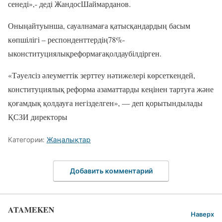
сенеді»,- деді ЖандосШаймарданов.
Оныңайтуынша, сауалнамаға қатысқандардың басым
көпшілігі – респонденттердің78%-
ыконституциялықреформағақолдаубілдірген.
«Тәуелсіз әлеуметтік зерттеу нәтижелері көрсеткендей,
конституциялық реформа азаматтарды кеңінен тартуға және
қоғамдық қолдауға негізделген», — деп қорытындылады
ҚСЗИ директоры
Категории:
Жаңалықтар
Добавить комментарий
ATAMEKEN
Наверх