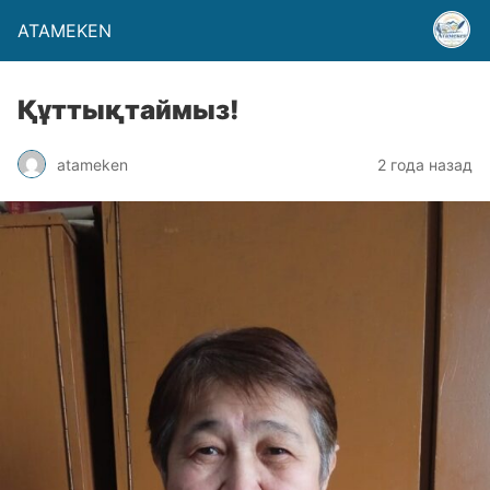
ATAMEKEN
Құттықтаймыз!
atameken
2 года назад