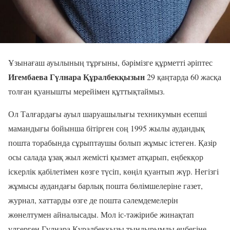
Ұзынағаш ауылының тұрғыны, бәрімізге құрметті әріптес
Игембаева Гүлнара Құралбекқызын
29 қаңтарда 60 жасқа
толған қуанышты мерейімен құттықтаймыз.
Ол Талғардағы ауыл шаруашылығы техникумын есепші
мамандығы бойынша бітірген соң 1995 жылы аудандық
пошта торабында сұрыптаушы болып жұмыс істеген. Қазір
осы салада ұзақ жыл жемісті қызмет атқарып, еңбекқор
іскерлік қабілетімен көзге түсіп, көңіл қуантып жүр. Негізгі
жұмысы аудандағы барлық пошта бөлімшелеріне газет,
журнал, хаттарды өзге де пошта сәлемдемелерін
жөнелтумен айналысады. Мол іс-тәжірибе жинақтап
үлгерген Гүлнара Құралбекқызы тындырымды еңбегіне