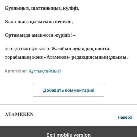
Қуаныңыз, шаттаныңыз, күліңіз,
Бала-шаға қызығына кенеліп,
Ортамызда аман-есен жүріңіз!
–
Жамбыл аудандық пошта
деп құттықтаушылар:
торабының және
«
Атамекен
»
редакциясының ұжымы.
Категории:
Құттықтаймыз!
Добавить комментарий
ATAMEKEN
Наверх
Exit mobile version