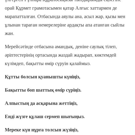
орай Құрмет грамотасымен қатар Алғыс хаттармен де
марапатталған. Отбасында аяулы ана, асыл жар, қызы мен
ұлынан тараған немерелеріне ардақты апа атанған сыйлы
жан.
Мерейсәтінде отбасына амандық, деніне саулық тілеп,
әріптестерінің ортасында жаздай жадырап, көктемдей
күлімдеп, бақытты өмір сүруін қалаймыз.
Құтты болсын қуанышты күніңіз,
Бақытты боп шаттық өмір сүріңіз.
Алпыстың да асқарына жеттіңіз,
Енді жүзге құлаш сермеп шығыңыз.
Мереке күн нұрға толсын жүзіңіз,