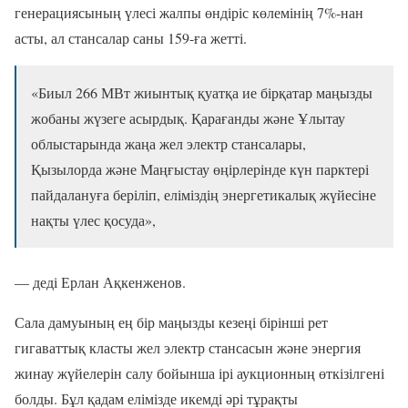
генерациясының үлесі жалпы өндіріс көлемінің 7%-нан
асты, ал стансалар саны 159-ға жетті.
«Биыл 266 МВт жиынтық қуатқа ие бірқатар маңызды
жобаны жүзеге асырдық. Қарағанды және Ұлытау
облыстарында жаңа жел электр стансалары,
Қызылорда және Маңғыстау өңірлерінде күн парктері
пайдалануға беріліп, еліміздің энергетикалық жүйесіне
нақты үлес қосуда»,
— деді Ерлан Ақкенженов.
Сала дамуының ең бір маңызды кезеңі бірінші рет
гигаваттық класты жел электр стансасын және энергия
жинау жүйелерін салу бойынша ірі аукционның өткізілгені
болды. Бұл қадам елімізде икемді әрі тұрақты