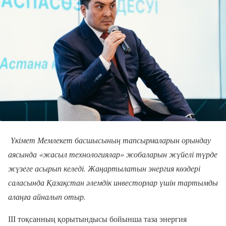
Үкімет Мемлекет басшысының тапсырмаларын орындау
аясында «жасыл технологиялар» жобаларын жүйелі түрде
жүзеге асырып келеді. Жаңартылатын энергия көздері
саласында Қазақстан әлемдік инвесторлар үшін тартымды
алаңға айналып отыр.
ІІІ тоқсанның қорытындысы бойынша таза энергия