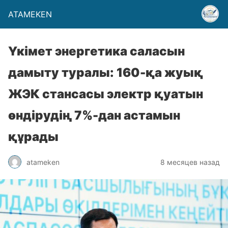
ATAMEKEN
Үкімет энергетика саласын
дамыту туралы: 160-қа жуық
ЖЭК стансасы электр қуатын
өндірудің 7%-дан астамын
құрады
atameken
8 месяцев назад