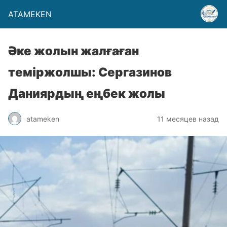
ATAMEKEN
Әке жолын жалғаған
теміржолшы: Сергазинов
Даниярдың еңбек жолы
atameken
11 месяцев назад