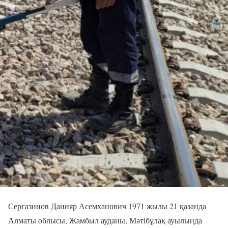
Сергазинов Данияр Асемханович 1971 жылы 21 қазанда
Алматы облысы, Жамбыл ауданы, Мәтібұлақ ауылында