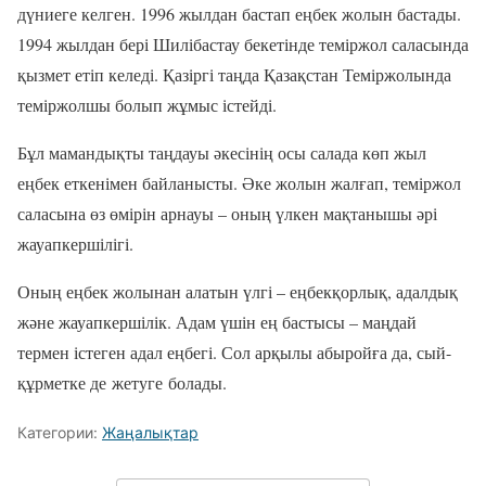
дүниеге келген. 1996 жылдан бастап еңбек жолын бастады.
1994 жылдан бері Шилібастау бекетінде теміржол саласында
қызмет етіп келеді. Қазіргі таңда Қазақстан Теміржолында
теміржолшы болып жұмыс істейді.
Бұл мамандықты таңдауы әкесінің осы салада көп жыл
еңбек еткенімен байланысты. Әке жолын жалғап, теміржол
саласына өз өмірін арнауы – оның үлкен мақтанышы әрі
жауапкершілігі.
Оның еңбек жолынан алатын үлгі – еңбекқорлық, адалдық
және жауапкершілік. Адам үшін ең бастысы – маңдай
термен істеген адал еңбегі. Сол арқылы абыройға да, сый-
құрметке де жетуге болады.
Категории:
Жаңалықтар