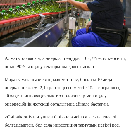
Алматы облысында өнеркәсіп өндірісі 108,7% өсім көрсетіп,
оның 90%-ы өңдеу секторында қалыптасқан.
Марат Сұлтанғазиевтің мәліметінше, биылғы 10 айда
өнеркәсіп көлемі 2,1 трлн теңгеге жетті. Облыс аграрлық
аймақтан инновациялық технологиялар мен өңдеу
өнеркәсібінің жетекші орталығына айнала бастаған.
«Өңірлік өнімнің үштен бірі өнеркәсіп саласына тиесілі
болғандықтан, бұл сала инвестиция тартудың негізгі көзі