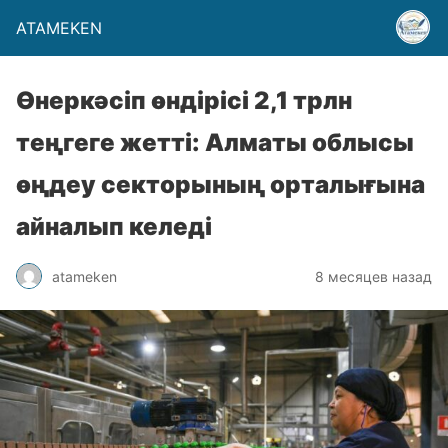
ATAMEKEN
Өнеркәсіп өндірісі 2,1 трлн
теңгеге жетті: Алматы облысы
өңдеу секторының орталығына
айналып келеді
atameken
8 месяцев назад