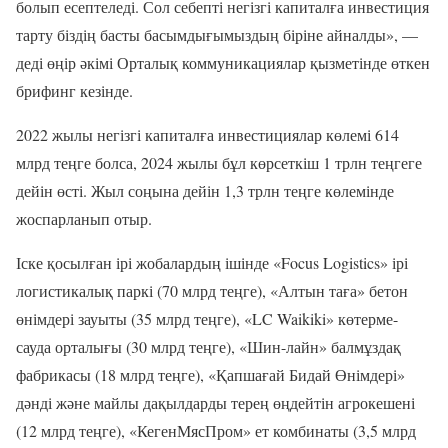
болып есептеледі. Сол себепті негізгі капиталға инвестиция
тарту біздің басты басымдығымыздың біріне айналды», —
деді өңір әкімі Орталық коммуникациялар қызметінде өткен
брифинг кезінде.
2022 жылы негізгі капиталға инвестициялар көлемі 614
млрд теңге болса, 2024 жылы бұл көрсеткіш 1 трлн теңгеге
дейін өсті. Жыл соңына дейін 1,3 трлн теңге көлемінде
жоспарланып отыр.
Іске қосылған ірі жобалардың ішінде «Focus Logistics» ірі
логистикалық паркі (70 млрд теңге), «Алтын таға» бетон
өнімдері зауыты (35 млрд теңге), «LC Waikiki» көтерме-
сауда орталығы (30 млрд теңге), «Шин-лайн» балмұздақ
фабрикасы (18 млрд теңге), «Қапшағай Бидай Өнімдері»
дәнді және майлы дақылдарды терең өңдейтін агрокешені
(12 млрд теңге), «КегенМясПром» ет комбинаты (3,5 млрд