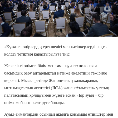
«Құжатта өңірлердің ерекшелігі мен кәсіпкерлерді нақты
қолдау тетіктері қарастырылуға тиіс.
Жергілікті өнімге, білім мен заманауи технологияға
басымдық беру айтарлықтай нәтиже әкелетінін тәжірибе
көрсетті. Мысал ретінде Жапонияның халықаралық
ынтымақтастық агенттігі (JICA) және «Атамекен» ұлттық
палатасының қолдауымен жүзеге асқан «Бір ауыл – бір
өнім» жобасын келтіруге болады.
Ауыл-аймақтардан осындай ақылға қонымды өтініштер мен