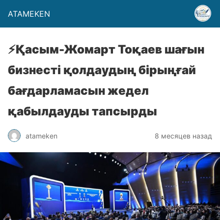
ATAMEKEN
⚡Қасым-Жомарт Тоқаев шағын
бизнесті қолдаудың бірыңғай
бағдарламасын жедел
қабылдауды тапсырды
atameken
8 месяцев назад