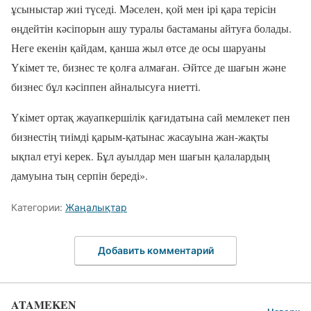
ұсыныстар жиі түседі. Мәселен, қой мен ірі қара терісін
өңдейтін кәсіпорын ашу туралы бастаманы айтуға болады.
Неге екенін қайдам, қанша жыл өтсе де осы шаруаны
Үкімет те, бизнес те қолға алмаған. Әйтсе де шағын және
бизнес бұл кәсіппен айналысуға ниетті.
Үкімет ортақ жауапкершілік қағидатына сай мемлекет пен
бизнестің тиімді қарым-қатынас жасауына жан-жақты
ықпал етуі керек. Бұл ауылдар мен шағын қалалардың
дамуына тың серпін береді».
Категории:
Жаңалықтар
Добавить комментарий
ATAMEKEN