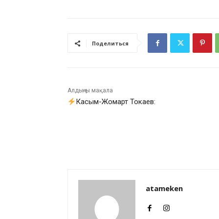
Поделиться
Алдыңғы мақала
Касым-Жомарт Токаев:
atameken