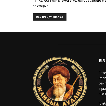
Келесі түсініктемеге келесі браузерде
сақтаңыз.
БІ
Газе
Респ
байл
тірк
аген
Бізб