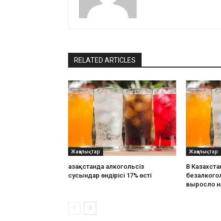
RELATED ARTICLES
Жаңалықтар
Жаңалықтар
Қазақстанда алкогольсіз
В Казахста
сусындар өндірісі 17% өсті
безалкого
выросло н