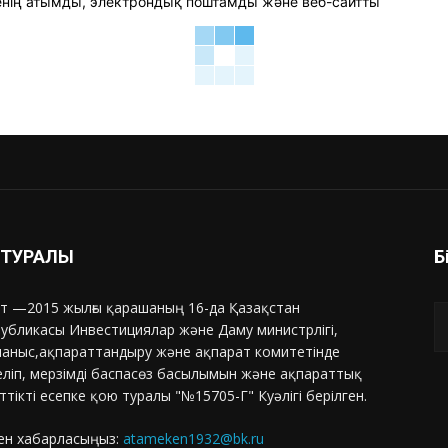
 менің атымды, электрондық поштамды және веб-сайтты
З ТУРАЛЫ
Б
т —2015 жылғы қарашаның 16-да Қазақстан
убликасы Инвестициялар және Даму министрлігі,
аныс,ақпараттандыру және ақпарат комитетінде
еліп, мерзімді баспасөз басылымын және ақпараттық
ттікті есепке қою туралы "№15705-Г" Куәлігі берілген.
ен хабарласыңыз:
atameken1932@bk.ru