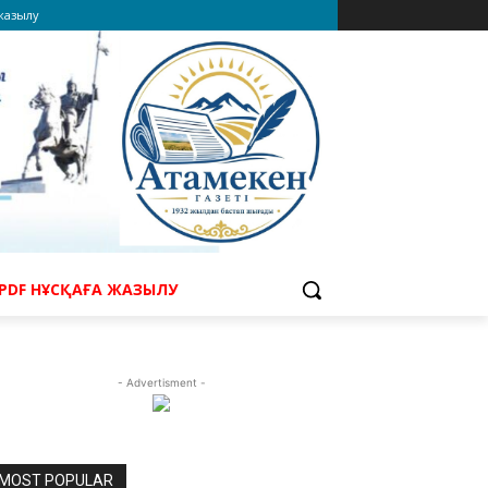
 жазылу
PDF НҰСҚАҒА ЖАЗЫЛУ
- Advertisment -
MOST POPULAR