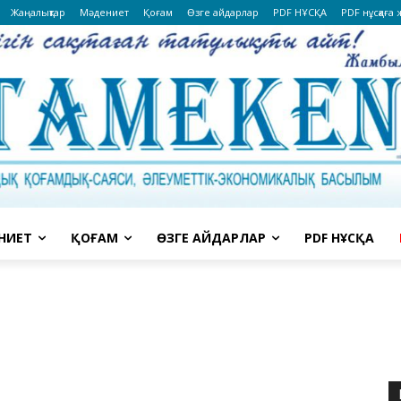
Жаңалықтар
Мәдениет
Қоғам
Өзге айдарлар
PDF НҰСҚА
PDF нұсқаға
НИЕТ
ҚОҒАМ
ӨЗГЕ АЙДАРЛАР
PDF НҰСҚА