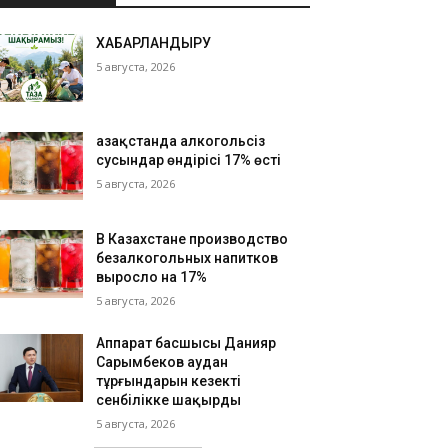
ХАБАРЛАНДЫРУ
5 августа, 2026
Қазақстанда алкогольсіз
сусындар өндірісі 17% өсті
5 августа, 2026
В Казахстане производство
безалкогольных напитков
выросло на 17%
5 августа, 2026
Аппарат басшысы Данияр
Сарымбеков аудан
тұрғындарын кезекті
сенбілікке шақырды
5 августа, 2026