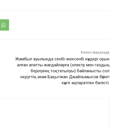
Келесі мақалада
Жамбыл ауылында сенбі-жексенбі күндері орын
алған апатты жағдайларға (электр мен газдың
берілуінің тоқтатылуы) байланысты сол
округтің әкімі Бақытжан Джайлымысов бүгінгі
күнге ақпаратпен бөлісті.