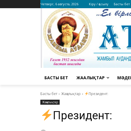
Четверг, 6 августа, 2026
Кіру / қосылу
Басты бет
БАСТЫ БЕТ
ЖАҢАЛЫҚТАР
МӘДЕ
Басты бет
Жаңалықтар
Президент:
Жаңалықтар
Президент: