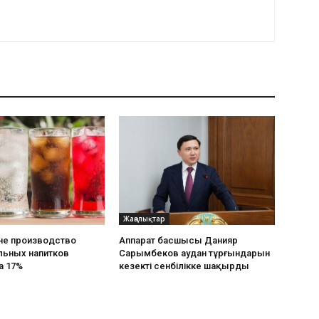
Жаңалықтар
не производство
Аппарат басшысы Данияр
льных напитков
Сарымбеков аудан тұрғындарын
а 17%
кезекті сенбілікке шақырды