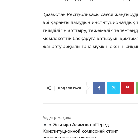
Қазақстан Республикасы саяси жаңғыруд
әрі қарайғы дамудың институционалдық т
тиімділігін арттыру, тежемелік тепе-тең
мемлекеттік басқаруға қатысуын қамтам
жаңарту арқылы ғана мүмкін екенін айқын
Поделиться
Алдыңғы мақала
Эльвира Азимова: «Перед
Конституционной комиссией стоит
исключительная миссия»