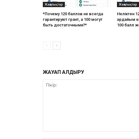
Жаңалықтар
Жаңалықтар
*Почему 120 баллов не всегда
Неліктен 12
гарантируют грант, а 100 могут
әрдайым ке
быть достаточными?*
100 балл ж
ЖАУАП ҚАЛДЫРУ
Пікір: