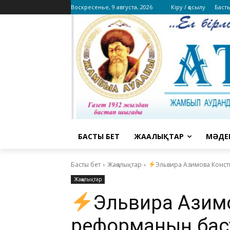
Воскресенье, 9 августа, 2026
Кіру / қосылу
Баст
БАСТЫ БЕТ
ЖАҢАЛЫҚТАР
МӘДЕ
Басты бет
Жаңалықтар
Эльвира Азимова Конст
Жаңалықтар
Эльвира Азимо
реформаның бас