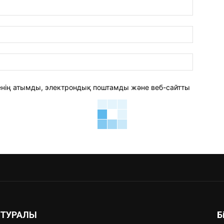
аты:*
электро
пошта:*
веб-
сайт:
 менің атымды, электрондық поштамды және веб-сайтты
З ТУРАЛЫ
Б