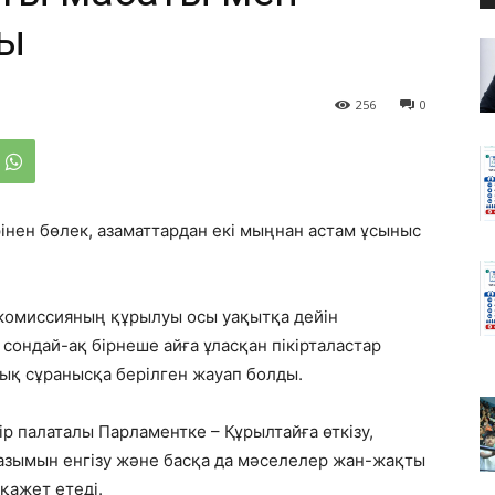
ды
256
0
нен бөлек, азаматтардан екі мыңнан астам ұсыныс
комиссияның құрылуы осы уақытқа дейін
ондай-ақ бірнеше айға ұласқан пікірталастар
қ сұранысқа берілген жауап болды.
ір палаталы Парламентке – Құрылтайға өткізу,
уазымын енгізу және басқа да мәселелер жан-жақты
қажет етеді.