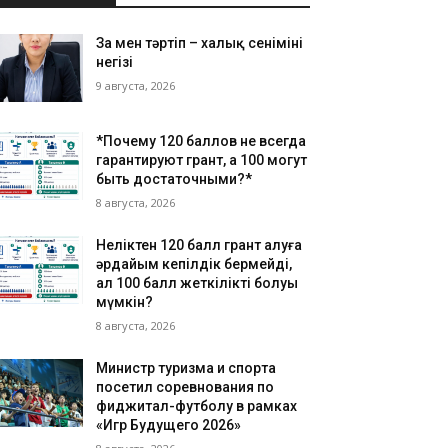
Заң мен тәртіп – халық сенімінің
негізі
9 августа, 2026
*Почему 120 баллов не всегда
гарантируют грант, а 100 могут
быть достаточными?*
8 августа, 2026
Неліктен 120 балл грант алуға
әрдайым кепілдік бермейді,
ал 100 балл жеткілікті болуы
мүмкін?
8 августа, 2026
Министр туризма и спорта
посетил соревнования по
фиджитал-футболу в рамках
«Игр Будущего 2026»