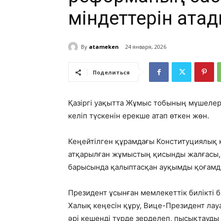
міндеттерін ата
By
atameken
24 января, 2026
Поделиться
Қазіргі уақытта Жұмыс тобының мүшелері
келіп түскенін ерекше атап өткен жөн.
Кеңейтілген құрамдағы Конституциялық 
атқарылған жұмыстың қисынды жалғасы, с
барысында қалыптасқан ауқымды қоғамды
Президент ұсынған мемлекеттік билікті б
Халық кеңесін құру, Вице-Президент ла
әрі кешенді түрде зерделеп, пысықтауды 