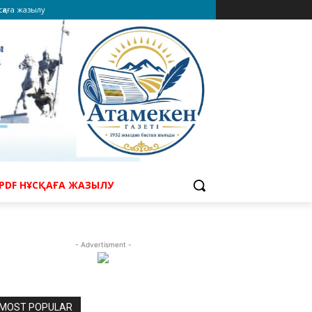
сқаға жазылу
PDF НҰСҚАҒА ЖАЗЫЛУ
- Advertisment -
MOST POPULAR