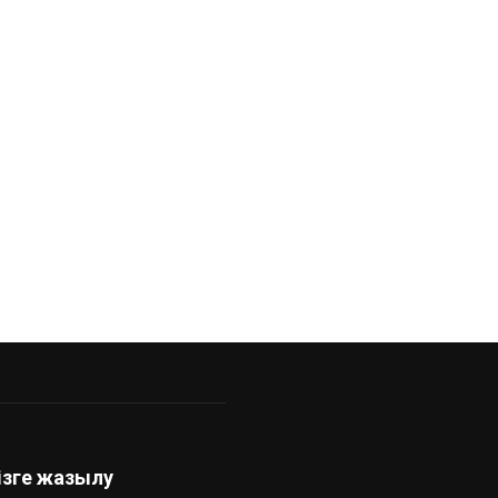
ндық
ізге жазылу