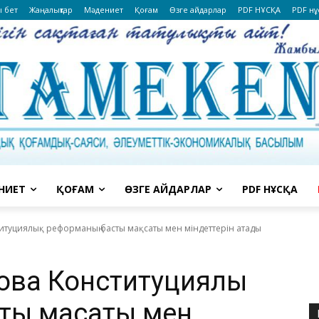
ы бет
Жаңалықтар
Мәдениет
Қоғам
Өзге айдарлар
PDF НҰСҚА
PDF нұ
НИЕТ
ҚОҒАМ
ӨЗГЕ АЙДАРЛАР
PDF НҰСҚА
итуциялық реформаның басты мақсаты мен міндеттерін атады
ва Конституциялық
ты мақсаты мен