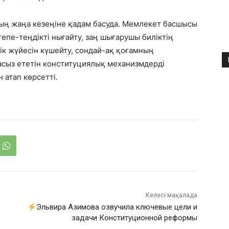
ың жаңа кезеңіне қадам басуда. Мемлекет басшысы
епе-теңдікті нығайту, заң шығарушы биліктің
дік жүйесін күшейту, сондай-ақ қоғамның
асыз ететін конституциялық механизмдерді
 атап көрсетті.
Келесі мақалада
Эльвира Азимова озвучила ключевые цели и
задачи Конституционной реформы