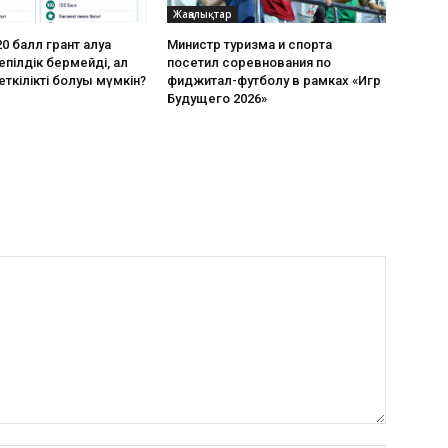
Жаңалықтар
0 балл грант алуға
Министр туризма и спорта
пілдік бермейді, ал
посетил соревнования по
еткілікті болуы мүмкін?
фиджитал-футболу в рамках «Игр
Будущего 2026»