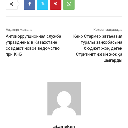
Алдыңғы мақала
Келесі мақалада
Антикоррупционная служба
Кейр Стармер эвтаназия
упразднена: в Казахстане
туралы заң жобасына
создают новое ведомство
бюджет жоқ деген
при КНБ
Стритингтің сөзін жоққа
шығарды
atameken