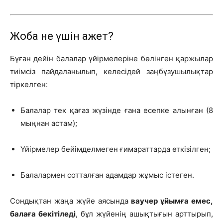
Жоба не үшін қажет?
Бұған дейін балалар үйірмелеріне бөлінген қаржылар
тиімсіз пайдаланылып, келесідей заңбұзушылықтар
тіркелген:
Балалар тек қағаз жүзінде ғана есепке алынған (8
мыңнан астам);
Үйірмелер бейімделмеген ғимараттарда өткізілген;
Балалармен сотталған адамдар жұмыс істеген.
Сондықтан жаңа жүйе аясында
ваучер ұйымға емес,
балаға бекітіледі
, бұл жүйенің ашықтығын арттырып,