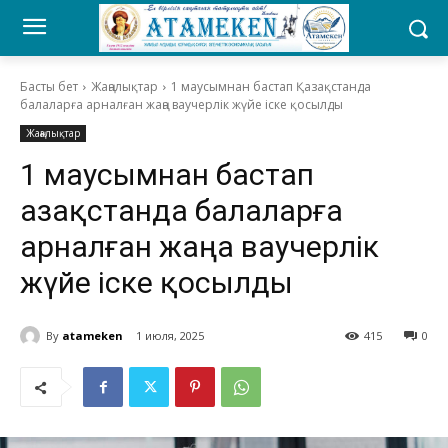
Басты бет
Жаңалықтар
1 маусымнан бастап Қазақстанда
балаларға арналған жаңа ваучерлік жүйе іске қосылды
Жаңалықтар
1 маусымнан бастап
Қазақстанда балаларға
арналған жаңа ваучерлік
жүйе іске қосылды
By
atameken
1 июля, 2025
415
0