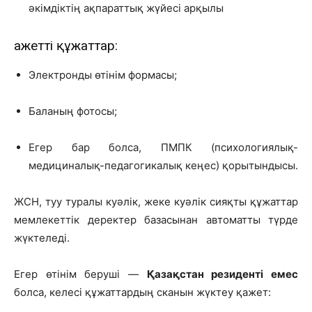
әкімдіктің ақпараттық жүйесі арқылы
Қажетті құжаттар:
Электронды өтінім формасы;
Баланың фотосы;
Егер бар болса, ПМПК (психологиялық-
медициналық-педагогикалық кеңес) қорытындысы.
ЖСН, туу туралы куәлік, жеке куәлік сияқты құжаттар
мемлекеттік деректер базасынан автоматты түрде
жүктеледі.
Егер өтінім беруші —
Қазақстан резиденті емес
болса, келесі құжаттардың сканын жүктеу қажет: