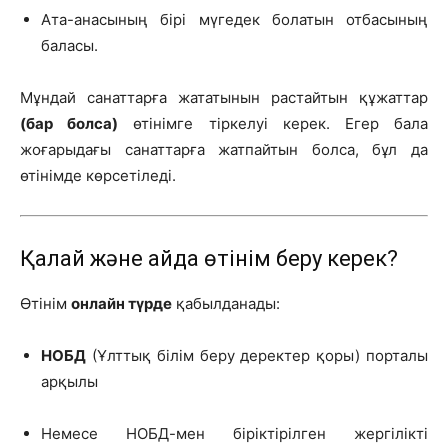
Ата-анасының бірі мүгедек болатын отбасының
баласы.
Мұндай санаттарға жататынын растайтын құжаттар
(бар болса)
өтінімге тіркелуі керек. Егер бала
жоғарыдағы санаттарға жатпайтын болса, бұл да
өтінімде көрсетіледі.
Қалай және қайда өтінім беру керек?
Өтінім
онлайн түрде
қабылданады:
НОБД
(Ұлттық білім беру деректер қоры) порталы
арқылы
Немесе НОБД-мен біріктірілген жергілікті