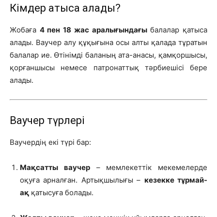
Кімдер қатыса алады?
Жобаға
4 пен 18 жас аралығындағы
балалар қатыса
алады. Ваучер алу құқығына осы алты қалада тұратын
балалар ие. Өтінімді баланың ата-анасы, қамқоршысы,
қорғаншысы немесе патронаттық тәрбиешісі бере
алады.
Ваучер түрлері
Ваучердің екі түрі бар:
Мақсатты ваучер
– мемлекеттік мекемелерде
оқуға арналған. Артықшылығы –
кезекке тұрмай-
ақ
қатысуға болады.