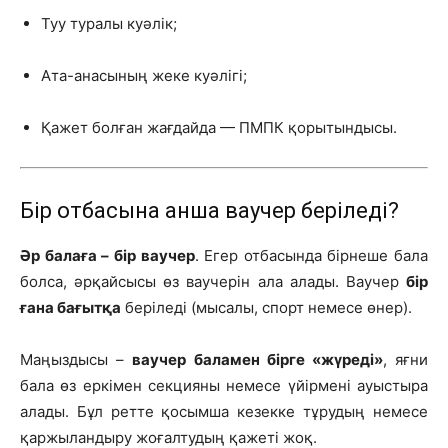
Туу туралы куәлік;
Ата-анасының жеке куәлігі;
Қажет болған жағдайда — ПМПК қорытындысы.
Бір отбасына қанша ваучер беріледі?
Әр балаға – бір ваучер
. Егер отбасында бірнеше бала
болса, әрқайсысы өз ваучерін ала алады. Ваучер
бір
ғана бағытқа
беріледі (мысалы, спорт немесе өнер).
Маңыздысы –
ваучер баламен бірге «жүреді»
, яғни
бала өз еркімен секцияны немесе үйірмені ауыстыра
алады. Бұл ретте қосымша кезекке тұрудың немесе
қаржыландыру жоғалтудың қажеті жоқ.