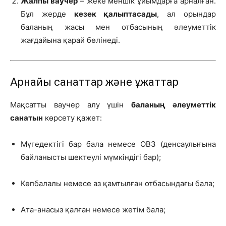
Жалпы ваучер
– жеке меншік ұйымдарға арналған.
Бұл жерде
кезек қалыптасады
, ал орындар
баланың жасы мен отбасының әлеуметтік
жағдайына қарай бөлінеді.
Арнайы санаттар және құжаттар
Мақсатты ваучер алу үшін
баланың әлеуметтік
санатын
көрсету қажет:
Мүгедектігі бар бала немесе ОВЗ (денсаулығына
байланысты шектеулі мүмкіндігі бар);
Көпбалалы немесе аз қамтылған отбасындағы бала;
Ата-анасыз қалған немесе жетім бала;