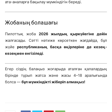
ата-аналарға бақылау мүмкіндігін береді.
Жобаның болашағы
Пилоттық жоба
2026 жылдың қыркүйегіне дейін
жалғасады. Сәтті нәтиже көрсеткен жағдайда, бұл
жүйе
республиканың басқа өңірлеріне де кезең-
кезеңмен енгізіледі
.
Егер сіздің балаңыз жоғарыда аталған қалалардың
бірінде тұрып жатса және жасы 4–18 аралығында
болса —
бұл мүмкіндікті жіберіп алмаңыз!