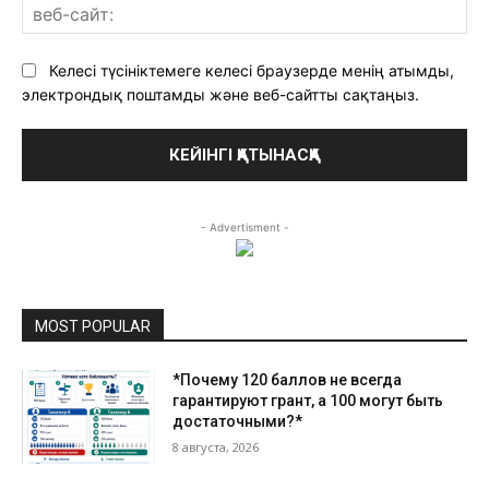
ве
сай
Келесі түсініктемеге келесі браузерде менің атымды,
электрондық поштамды және веб-сайтты сақтаңыз.
- Advertisment -
MOST POPULAR
*Почему 120 баллов не всегда
гарантируют грант, а 100 могут быть
достаточными?*
8 августа, 2026