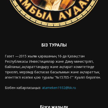
БІЗ ТУРАЛЫ
Газет —2015 жылғы қарашаның 16-да Қазақстан
Республикасы Инвестициялар және Даму министрлігі,
байланыс,ақпараттандыру және ақпарат комитетінде
тіркеліп, мерзімді баспасөз басылымын және ақпараттық
агенттікті есепке қою туралы "№15705-Г" Куәлігі берілген.
Бізбен хабарласыңыз:
atameken1932@bk.ru
Бізге жазылу