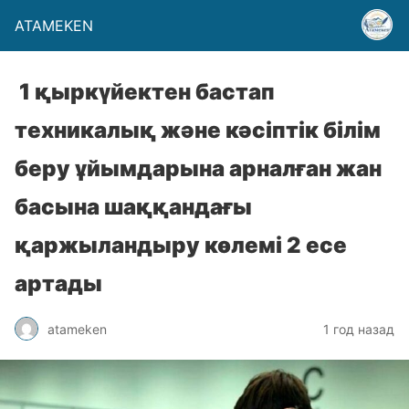
ATAMEKEN
1 қыркүйектен бастап
техникалық және кәсіптік білім
беру ұйымдарына арналған жан
басына шаққандағы
қаржыландыру көлемі 2 есе
артады
atameken
1 год назад