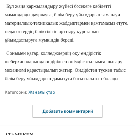
Бұл жаңа қаржыландыру жүйесі бәсекеге қабілетті
мамандарды даярлауға, білім беру ұйымдарын заманауи
материалдық-техникалық жабдықтармен қамтамасыз етуге,
педагогтердің біліктілігін арттыру курстарын
ұйымдастыруға мүмкіндік береді.
Сонымен қатар, колледждердің оқу-өндірістік
шеберханаларында өндірілген өнімді сатылымға шығару
механизмі қарастырылып жатыр. Өндірістен түскен табыс
білім беру ұйымдарын дамытуға бағытталатын болады.
Категории:
Жаңалықтар
Добавить комментарий
ATAMEKEN