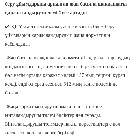
беру ұйымдарына арналған жан басына шаққандағы
қаржыландыру көлемі 2 есе артады
✔️ ҚР Үкіметі техникалық және кәсіптік білім беру
ұйымдарын қаржыландырудың жаңа нормативін
қабылдады.
Жан басына шаққандағы нормативтік қаржыландырудың
қолданыстағы әдістемесіне сәйкес, бір студентті оқытуға
бөлінетін орташа қаражат көлемі 437 мың теңгені құрап
келді, енді ол орта есеппен 912 мың теңге көлемінде
болады.
Жаңа қаржыландыру нормативі негізгі және
ынталандырушы төлем бөліктерінен тұрады.
Ынталандырушы төлемдер нақты көрсеткіштерге қол
жеткізген колледждерге беріледі.