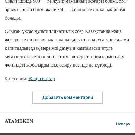
Оның ішінде 600 — ге жуық маманның жоғары білімі, 550-
арнаулы орта білімі және 850 — бейінді техникалық білімі
болады.
Осыған ұқсас мультипликативтік әсер Қазақстанда жаңа
жоғары технологиялық саланы қалыптастыруға және адами
капиталдың ұзақ мерзімді дамуын қамтамасыз етуге
мүмкіндік беретін кейінгі атом электр станцияларын салу
жөніндегі жобаларды іске асыру кезінде де күтіледі.
Категории:
Жаңалықтар
Добавить комментарий
ATAMEKEN
Наверх