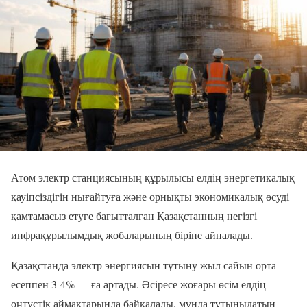
Атом электр станциясының құрылысы елдің энергетикалық
қауіпсіздігін нығайтуға және орнықты экономикалық өсуді
қамтамасыз етуге бағытталған Қазақстанның негізгі
инфрақұрылымдық жобаларының біріне айналады.
Қазақстанда электр энергиясын тұтыну жыл сайын орта
есеппен 3-4% — ға артады. Әсіресе жоғары өсім елдің
оңтүстік аймақтарында байқалады, мұнда тұтынылатын