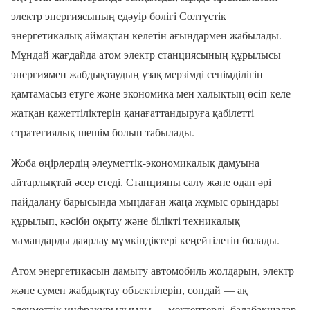
электр энергиясының едәуір бөлігі Солтүстік
энергетикалық аймақтан келетін ағындармен жабылады.
Мұндай жағдайда атом электр станциясының құрылысы
энергиямен жабдықтаудың ұзақ мерзімді сенімділігін
қамтамасыз етуге және экономика мен халықтың өсіп келе
жатқан қажеттіліктерін қанағаттандыруға қабілетті
стратегиялық шешім болып табылады.
Жоба өңірлердің әлеуметтік-экономикалық дамуына
айтарлықтай әсер етеді. Станцияны салу және одан әрі
пайдалану барысында мыңдаған жаңа жұмыс орындары
құрылып, кәсіби оқыту және білікті техникалық
мамандарды даярлау мүмкіндіктері кеңейтілетін болады.
Атом энергетикасын дамыту автомобиль жолдарын, электр
және сумен жабдықтау объектілерін, сондай — ақ
әлеуметтік инфрақұрылымды — мектептерді, балабақшалар