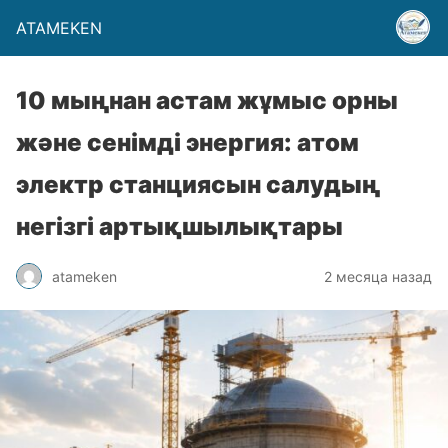
ATAMEKEN
10 мыңнан астам жұмыс орны
және сенімді энергия: атом
электр станциясын салудың
негізгі артықшылықтары
atameken
2 месяца назад