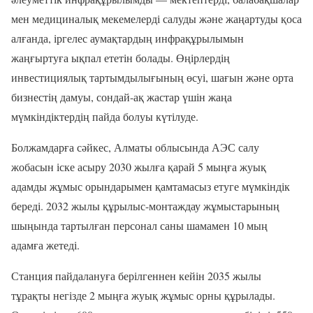
мен медициналық мекемелерді салуды және жаңартуды қоса
алғанда, іргелес аумақтардың инфрақұрылымын
жаңғыртуға ықпал ететін болады. Өңірлердің
инвестициялық тартымдылығының өсуі, шағын және орта
бизнестің дамуы, сондай-ақ жастар үшін жаңа
мүмкіндіктердің пайда болуы күтілуде.
Болжамдарға сәйкес, Алматы облысында АЭС салу
жобасын іске асыру 2030 жылға қарай 5 мыңға жуық
адамды жұмыс орындарымен қамтамасыз етуге мүмкіндік
береді. 2032 жылы құрылыс-монтаждау жұмыстарының
шыңында тартылған персонал саны шамамен 10 мың
адамға жетеді.
Станция пайдалануға берілгеннен кейін 2035 жылы
тұрақты негізде 2 мыңға жуық жұмыс орны құрылады.