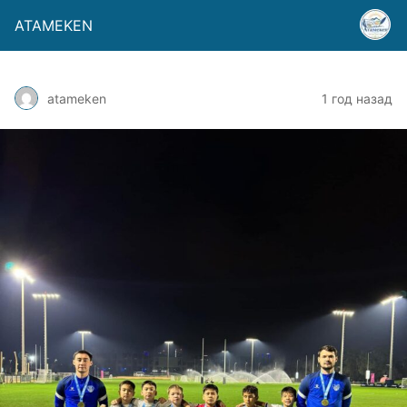
ATAMEKEN
atameken
1 год назад