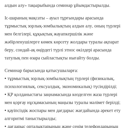
алдын алу» тақырыбында семинар ұйымдастырылды.
Іс-шараның мақсаты – ауыл тұрғындары арасында
тұрмыстық зорлық-зомбылықтың алдын алу, оның түрлері
мен белгілері, құқықтық жауапкершілік және
жәбірленушілерге көмек көрсету жолдары туралы ақпарат
беру, сондай-ақ өңірдегі түрлі этнос өкілдері арасында
татулық пен өзара сыйластықты нығайту болды.
Семинар барысында қатысушыларға:
• тұрмыстық зорлық-зомбылықтың түрлері (физикалық,
психологиялық, сексуалдық, экономикалық) түсіндірілді;
• ҚР қолданыстағы заңнамасында көзделген жаза түрлері
мен қорғау нұсқамасының маңызы туралы мәлімет берілді;
• қауіпсіздік жоспары мен дағдарыс жағдайында әрекет ету
алгоритмі таныстырылды;
• дағдарыс орталықтарының және сенім телефондарының