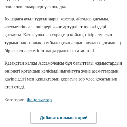
байланыс нөмірлері ұсынылды.
Іс-шараға ауыл тұрғындары, жастар, әйелдер қауымы,
әлеуметтік сала өкілдері және әртүрлі этнос өкілдері
қатысты. Қатысушылар сұрақтар қойып, пікір алмасып,
тұрмыстық зорлық-зомбылықтың алдын алудағы қоғамның
бірлескен әрекетінің маңыздылығын атап өтті.
Қазақстан халқы Ассамблеясы бұл бағыттағы жұмыстардың
өңірдегі қоғамдық келісімді нығайтуға және азаматтардың
қауіпсіздігі мен құқықтарын қорғауға зор үлес қосатынын
атап өтеді.
Категории:
Жаңалықтар
Добавить комментарий