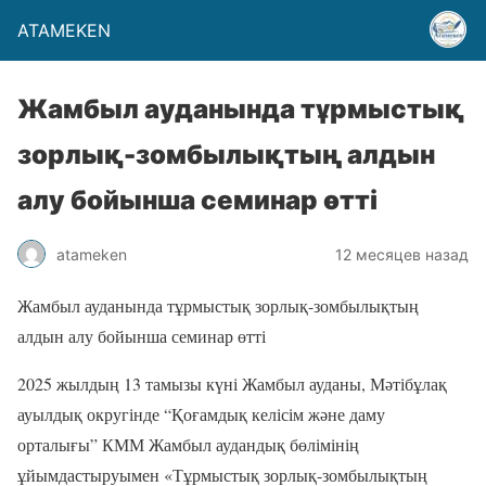
ATAMEKEN
Жамбыл ауданында тұрмыстық
зорлық-зомбылықтың алдын
алу бойынша семинар өтті
atameken
12 месяцев назад
Жамбыл ауданында тұрмыстық зорлық-зомбылықтың
алдын алу бойынша семинар өтті
2025 жылдың 13 тамызы күні Жамбыл ауданы, Мәтібұлақ
ауылдық округінде “Қоғамдық келісім және даму
орталығы” КММ Жамбыл аудандық бөлімінің
ұйымдастыруымен «Тұрмыстық зорлық-зомбылықтың