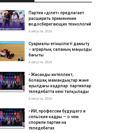
Партия «Әділет» предлагает
расширить применение
водосберегающих технологий
6 августа, 2026
Суармалы егіншілікті дамыту
– аграрлық саланың маңызды
бағыты
6 августа, 2026
• ⁠Жасанды интеллект,
болашақ мамандықтар және
ауылдағы кадрлар: партиялар
теледебатта нені талқылады
6 августа, 2026
•⁠ ⁠ИИ, профессии будущего и
сельские кадры — о чем
спорили партии на
теледебатах