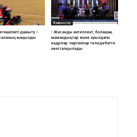
Жаңалықтар
гіншілікті дамыту –
• ⁠Жасанды интеллект, болашақ
саланың маңызды
мамандықтар және ауылдағы
кадрлар: партиялар теледебатта
нені талқылады