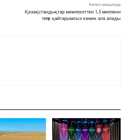
Келесі мақалада
Қазақстандықтар мемлекеттен 1,5 миллион
теңге қайтарымсыз көмек ала алады