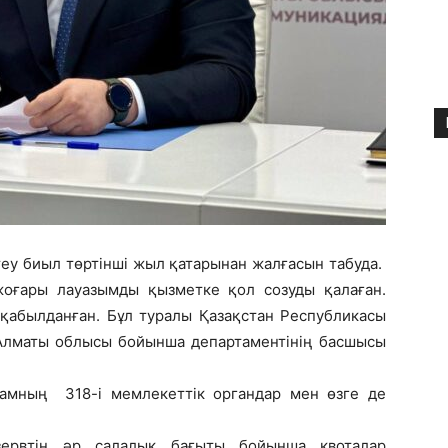
ктеу биыл төртінші жыл қатарынан жалғасын табуда.
оғары лауазымды қызметке қол созуды қалаған.
 қабылданған. Бұл туралы Қазақстан Республикасы
ң Алматы облысы бойынша департаментінің басшысы
дамның 318-і мемлекеттік органдар мен өзге де
резервтің әр салалық бағыты бойынша квоталар