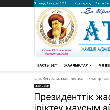
Пятница, 7 августа, 2026
Кіру / қосылу
Басты бет
БАСТЫ БЕТ
ЖАҢАЛЫҚТАР
МӘДЕ
Басты бет
Жаңалықтар
Президенттік жастар кадр
Жаңалықтар
Президенттік жа
іріктеу маусым 