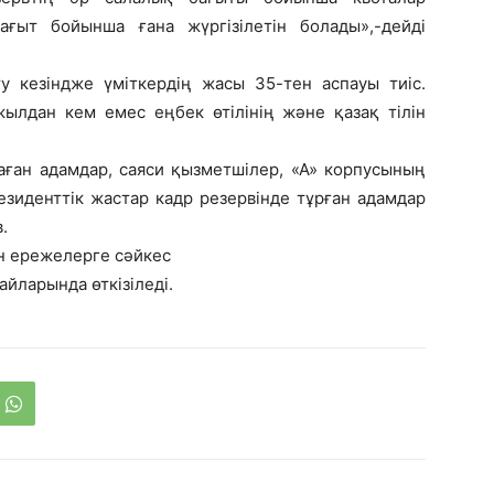
ағыт бойынша ғана жүргізілетін болады»,-дейді
ту кезіндже үміткердің жасы 35-тен аспауы тиіс.
жылдан кем емес еңбек өтілінің және қазақ тілін
даған адамдар, саяси қызметшілер, «А» корпусының
езиденттік жастар кадр резервінде тұрған адамдар
.
н ережелерге сәйкес
йларында өткізіледі.