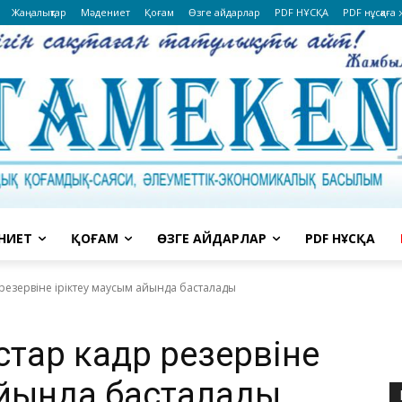
Жаңалықтар
Мәдениет
Қоғам
Өзге айдарлар
PDF НҰСҚА
PDF нұсқаға
НИЕТ
ҚОҒАМ
ӨЗГЕ АЙДАРЛАР
PDF НҰСҚА
 резервіне іріктеу маусым айында басталады
стар кадр резервіне
айында басталады