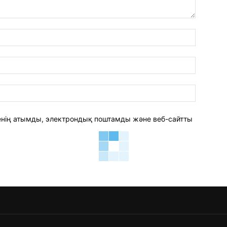
аты:*
электро
пошта:*
веб-
сайт:
 менің атымды, электрондық поштамды және веб-сайтты