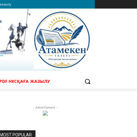
 жазылу
PDF НҰСҚАҒА ЖАЗЫЛУ
- Advertisment -
MOST POPULAR