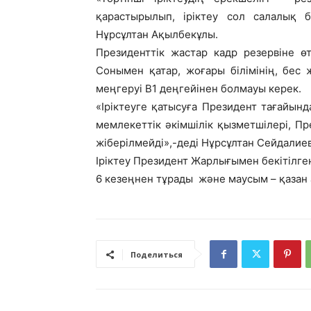
қарастырылып, іріктеу сол салалық б
Нұрсұлтан Ақылбекұлы.
Президенттік жастар кадр резервіне ө
Сонымен қатар, жоғары білімінің, бес 
меңгеруі В1 деңгейінен болмауы керек.
«Іріктеуге қатысуға Президент тағайын
мемлекеттік әкімшілік қызметшілері, Пр
жіберілмейді»,-деді Нұрсұлтан Сейдалиев
Іріктеу Президент Жарлығымен бекітілге
6 кезеңнен тұрады және маусым – қазан а
Поделиться