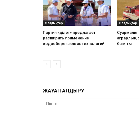
Жаңалықтар
Жаңалықтар
Партия «Әділет» предлагает
Суармалы е
расширить применение
аграрлық 
водосберегающих технологий
бағыты
ЖАУАП ҚАЛДЫРУ