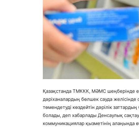
Қазақстанда ТМККК, МӘМС шеңберінде е
дәріханалардың бөлшек сауда желісінде
төмендетуді көздейтін дәрілік заттардың 
болады, деп хабарлады Денсаулық сақта
коммуникациялар қызметінің алаңында ө