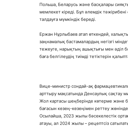
Польша, Беларусь және басқалары сияқ
мемлекет кіреді. Бұл әлемдік тәжірибені
талдауға мүмкіндік береді.
Ержан Нұрлыбаев атап өткендей, халықт
заңнамалық бастамалардың негізгі міндет
тежеуге, нарықтың ашықтығы мен әділ бә
баға белгілеудің тиімді тетіктерін қалып
Вице-министр сондай-ақ фармацевтикалық
арттыру мақсатында Денсаулық сақтау ми
Жол картасы шеңберінде көтерме және бө
бағасын кезең-кезеңімен реттеу жөніндег
Осылайша, 2023 жылы бәсекелестік ортағ
атауы, ал 2024 жылы – рецептсіз сатылат