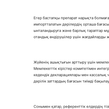
Егер бастапқы препарат нарықта болмаға
импортталатын дәрілердің орташа бағасын
ынталандыруға және барлық тараптар мүд
отандық өндірушілер үшін жағдайларды ж
Жүйенің ашықтығын арттыру үшін мемлеке
Мемлекеттік кірістер комитетімен интегр
кедендік декларациялары мен кассалық 
дәрілік заттардың бағасын тиімді бақылау
Сонымен қатар, референттік елдердің тіз