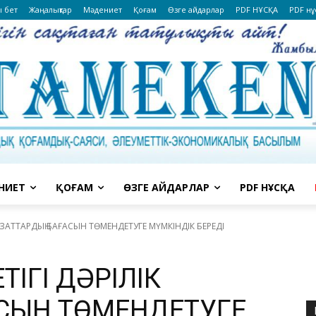
ы бет
Жаңалықтар
Мәдениет
Қоғам
Өзге айдарлар
PDF НҰСҚА
PDF нұ
НИЕТ
ҚОҒАМ
ӨЗГЕ АЙДАРЛАР
PDF НҰСҚА
ЛІК ЗАТТАРДЫҢ БАҒАСЫН ТӨМЕНДЕТУГЕ МҮМКІНДІК БЕРЕДІ
ЕТІГІ ДӘРІЛІК
АСЫН ТӨМЕНДЕТУГЕ