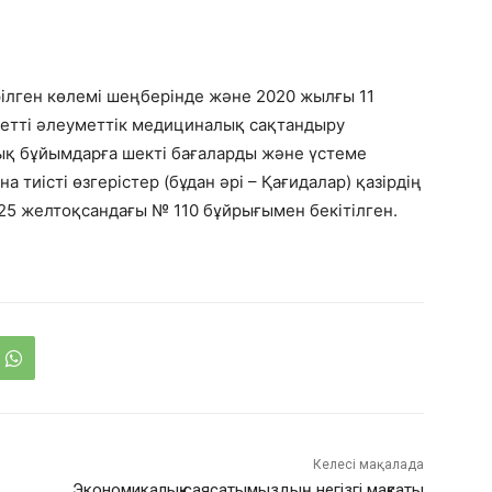
рілген көлемі шеңберінде және 2020 жылғы 11
етті әлеуметтік медициналық сақтандыру
ық бұйымдарға шекті бағаларды және үстеме
 тиісті өзгерістер (бұдан әрі – Қағидалар) қазірдің
 25 желтоқсандағы № 110 бұйрығымен бекітілген.
Келесі мақалада
Экономикалық саясатымыздың негізгі мақсаты