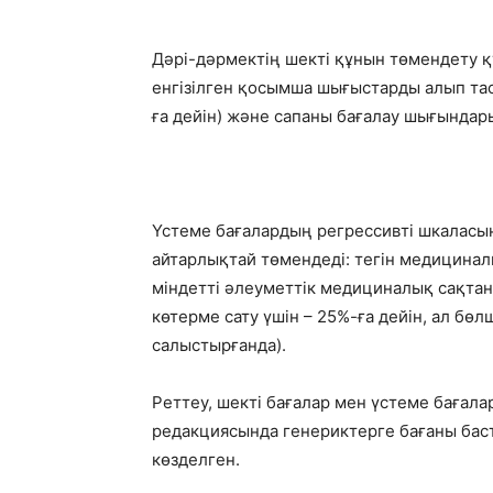
Дәрі-дәрмектің шекті құнын төмендету қ
енгізілген қосымша шығыстарды алып таст
ға дейін) және сапаны бағалау шығындар
Үстеме бағалардың регрессивті шкаласын
айтарлықтай төмендеді: тегін медицинал
міндетті әлеуметтік медициналық сақтан
көтерме сату үшін – 25%-ға дейін, ал бө
салыстырғанда).
Реттеу, шекті бағалар мен үстеме баға
редакциясында генериктерге бағаны баст
көзделген.