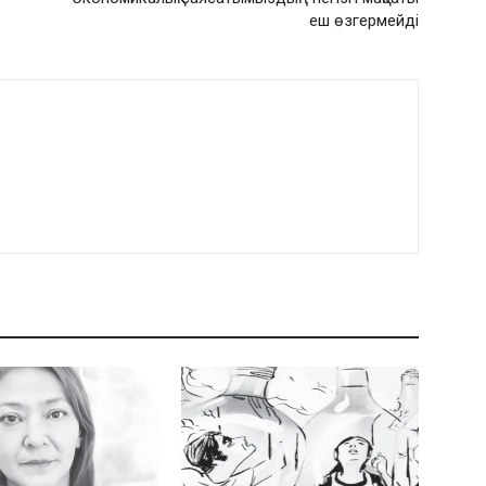
еш өзгермейді