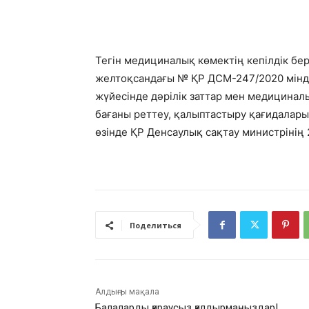
Тегін медициналық көмектің кепілдік бе
желтоқсандағы № ҚР ДСМ-247/2020 мінд
жүйесінде дәрілік заттар мен медицинал
бағаны реттеу, қалыптастыру қағидаларына
өзінде ҚР Денсаулық сақтау министрінің
Поделиться
Алдыңғы мақала
Балаларды қараусыз қалдырмаңыздар!