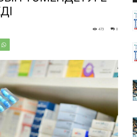
ДІ
473
0