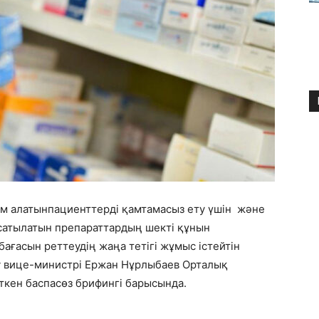
м алатынпациенттерді қамтамасыз ету үшін және
 сатылатын препараттардың шекті құнын
бағасын реттеудің жаңа тетігі жұмыс істейтін
у вице-министрі Ержан Нұрлыбаев Орталық
ткен баспасөз брифингі барысында.