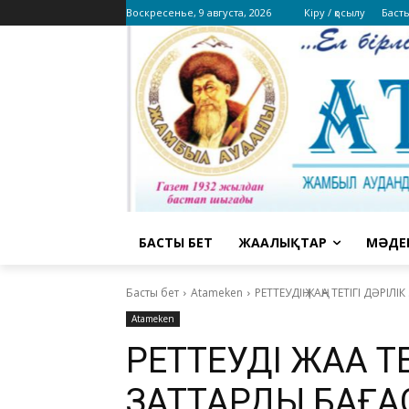
Воскресенье, 9 августа, 2026
Кіру / қосылу
Баст
БАСТЫ БЕТ
ЖАҢАЛЫҚТАР
МӘДЕ
Басты бет
Atameken
РЕТТЕУДІҢ ЖАҢА ТЕТІГІ ДӘРІ
Atameken
РЕТТЕУДІҢ ЖАҢА Т
ЗАТТАРДЫҢ БАҒ