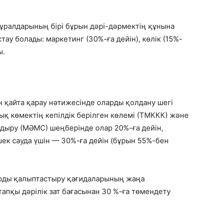
ұралдарының бірі бұрын дәрі-дәрмектің құнына
ау болады: маркетинг (30%-ға дейін), көлік (15%-
ы.
 қайта қарау нәтижесінде оларды қолдану шегі
ық көмектің кепілдік берілген көлемі (ТМККК) және
дыру (МӘМС) шеңберінде олар 20%-ға дейін,
лшек сауда үшін — 30%-ға дейін (бұрын 55%-бен
ларды қалыптастыру қағидаларының жаңа
апқы дәрілік зат бағасынан 30 %-ға төмендету