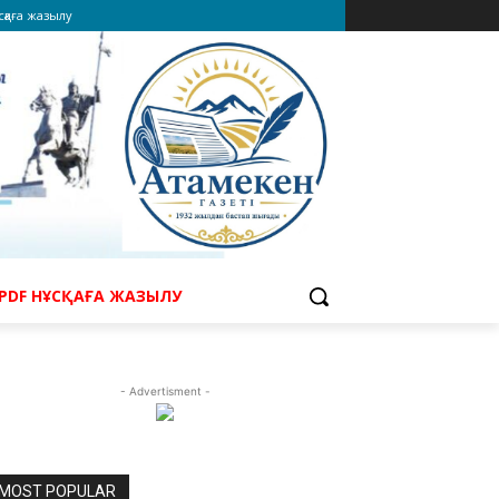
сқаға жазылу
PDF НҰСҚАҒА ЖАЗЫЛУ
- Advertisment -
MOST POPULAR