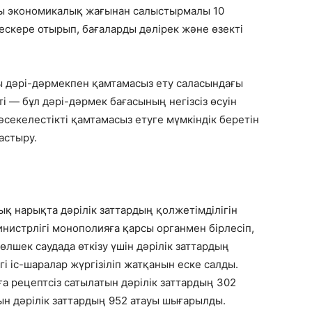
ты экономикалық жағынан салыстырмалы 10
 ескере отырып, бағаларды дәлірек және өзекті
ы дәрі-дәрмекпен қамтамасыз ету саласындағы
і — бұл дәрі-дәрмек бағасының негізсіз өсуін
секелестікті қамтамасыз етуге мүмкіндік беретін
тастыру.
 нарықта дәрілік заттардың қолжетімділігін
нистрлігі монополияға қарсы органмен бірлесіп,
лшек саудада өткізу үшін дәрілік заттардың
і іс-шаралар жүргізіліп жатқанын еске салды.
а рецептсіз сатылатын дәрілік заттардың 302
ын дәрілік заттардың 952 атауы шығарылды.