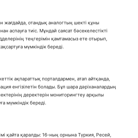
н жағдайда, отандық аналогтың шекті құны
ан аспауға тиіс. Мұндай саясат бәсекелестікті
делерінің теңгерімін қамтамасыз ете отырып,
ақсартуға мүмкіндік береді.
ттік ақпараттық порталдармен, атап айтқанда,
ация енгізілетін болады. Бұл шара дәріханалардың
чектерінің деректерін мониторингтеу арқылы
ға мүмкіндік береді.
імі қайта қаралды: 16-ның орнына Түркия, Ресей,