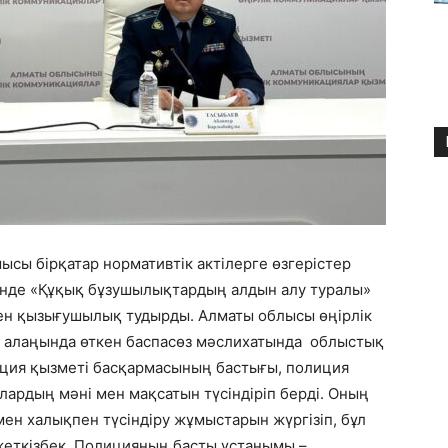
сы бірқатар нормативтік актілерге өзгерістер
шінде «Құқық бұзушылықтардың алдын алу туралы»
лкен қызығушылық тудырды. Алматы облысы өңірлік
 алаңында өткен баспасөз мәслихатында облыстық
иция қызметі басқармасының бастығы, полиция
лардың мәні мен мақсатын түсіндіріп берді. Оның
ен халықпен түсіндіру жұмыстарын жүргізіп, бұл
 жеткізбек. Полицияның басты ұстанымы –