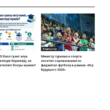
Жаңалықтар
0 балл грант алуға
Министр туризма и спорта
пілдік бермейді, ал
посетил соревнования по
еткілікті болуы мүмкін?
фиджитал-футболу в рамках «Игр
Будущего 2026»