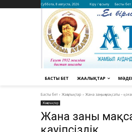
Суббота, 8 августа, 2026
Кіру / қосылу
Басты бет
БАСТЫ БЕТ
ЖАҢАЛЫҚТАР
МӘДЕ
Басты бет
Жаңалықтар
Жана заңның мақсаты – қоға
Жаңалықтар
Жана заңның мақ
қауіпсіздік