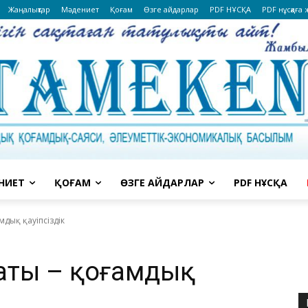
Жаңалықтар
Мәдениет
Қоғам
Өзге айдарлар
PDF НҰСҚА
PDF нұсқаға
НИЕТ
ҚОҒАМ
ӨЗГЕ АЙДАРЛАР
PDF НҰСҚА
мдық қауіпсіздік
саты – қоғамдық