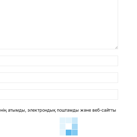
аты:*
электро
пошта:*
веб-
сайт:
 менің атымды, электрондық поштамды және веб-сайтты