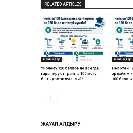
RELATED ARTICLES
Жаңалықтар
Жаңалықтар
*Почему 120 баллов не всегда
Неліктен 12
гарантируют грант, а 100 могут
әрдайым ке
быть достаточными?*
100 балл ж
ЖАУАП ҚАЛДЫРУ