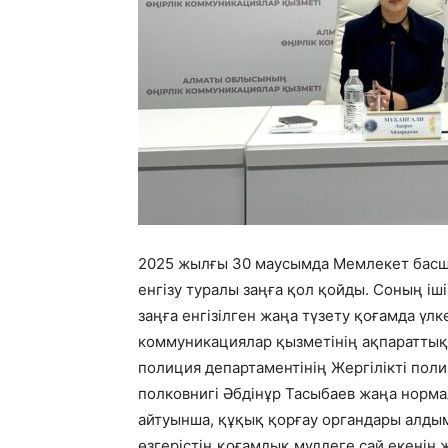
2025 жылғы 30 маусымда Мемлекет басшы
енгізу туралы заңға қол қойды. Соның і
заңға енгізілген жаңа түзету қоғамда ү
коммуникациялар қызметінің ақпараттық
полиция департаментінің Жергілікті пол
полковнигі Әбдінұр Тасыбаев жаңа норма
айтуынша, құқық қорғау органдары алдым
өзгерістің қоғамдық мүддеге сай екенін