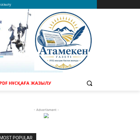
 жазылу
PDF НҰСҚАҒА ЖАЗЫЛУ
- Advertisment -
MOST POPULAR