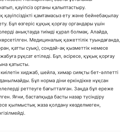
атып, қауіпсіз ортаны қалыптастыру.
қ қауіпсіздікті қамтамасыз ету және бейнебақылау
ту. Бұл өзгеріс құқық қорғау органдары үшін
ерді анықтауда тиімді құрал болмақ. Алайда,
 көрсетілген. Медициналық қажеттілік туындағанда,
ран, қатты суық), сондай-ақ қызметтік немесе
жабуға рұқсат етіледі. Бұл, әсіресе, құқық қорғау
ына қатысты.
киілетін хиджаб, шейла, химар сияқты бет-әлпетті
данылмайды. Бұл норма діни еркіндікке нұқсан
селелерді реттеуге бағытталған. Заңда бұл ереже
ген. Яғни, бастапқыда басты назар түсіндіру
есе қылмыстық жаза қолдану көзделмеген,
гізілмейді.