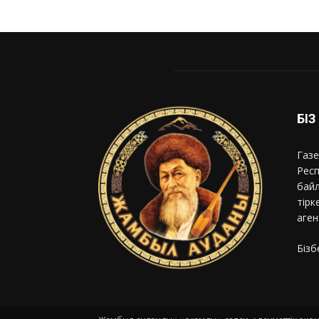
БІ
Газе
Респ
байл
тірк
аген
Бізб