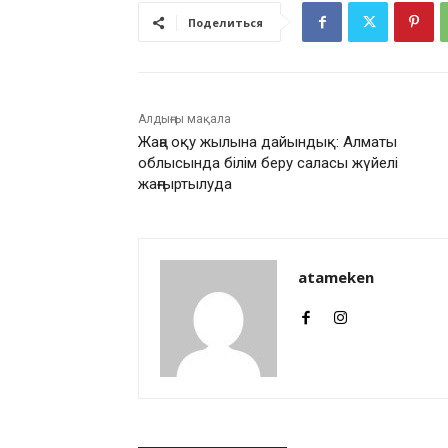
Поделиться
Алдыңғы мақала
Жаңа оқу жылына дайындық: Алматы
облысында білім беру саласы жүйелі
жаңғыртылуда
atameken