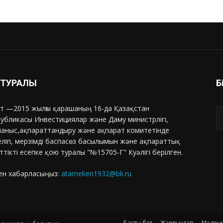
З ТУРАЛЫ
Б
т —2015 жылғы қарашаның 16-да Қазақстан
убликасы Инвестициялар және Даму министрлігі,
аныс,ақпараттандыру және ақпарат комитетінде
еліп, мерзімді баспасөз басылымын және ақпараттық
ттікті есепке қою туралы "№15705-Г" Куәлігі берілген.
ен хабарласыңыз:
atameken1932@bk.ru
Басты бет
Жаңалықтар
Мәден