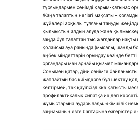
тұрғындармен сенімді қарым-қатынас орн
Жаңа талаптың негізгі мақсаты – қоғамды
жүйелері арқылы тұлғаны тануды жеңілде
қылмыстың алдын алуда және қылмыскерл
заңда бұл талаптан тыс жағдайлар нақты
қолайсыз ауа райында (мысалы, шаңды бо
еңбек міндеттерін орындау кезінде бетті 
органдары мен арнайы қызмет мамандар
Сонымен қатар, діни сенімге байланысты 
жаппайтын бас киімдерге бұл шектеу қол
келтірмей, тек қауіпсіздікке қатысты мә
профилактикалық сипатқа ие деп көрсетіл
жұмыстарына аударылады. Әкімшілік нем
заңнаманың өзге баптарына өзгерістер ен