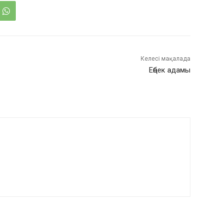
Келесі мақалада
Еңбек адамы