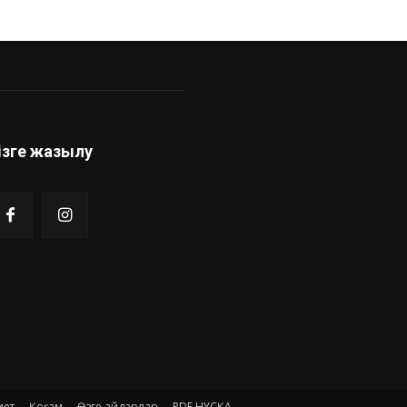
ізге жазылу
иет
Қоғам
Өзге айдарлар
PDF НҰСҚА